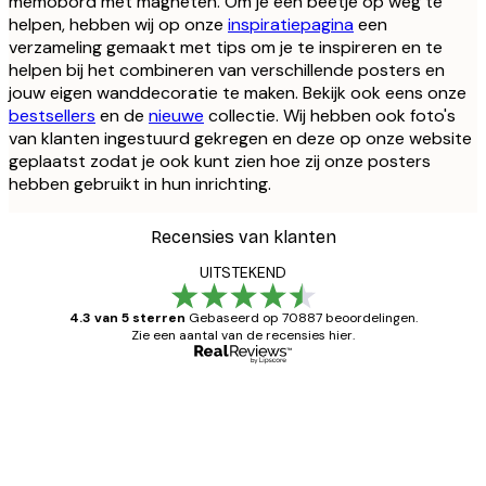
memobord met magneten. Om je een beetje op weg te
helpen, hebben wij op onze
inspiratiepagina
een
verzameling gemaakt met tips om je te inspireren en te
helpen bij het combineren van verschillende posters en
jouw eigen wanddecoratie te maken. Bekijk ook eens onze
bestsellers
en de
nieuwe
collectie. Wij hebben ook foto's
van klanten ingestuurd gekregen en deze op onze website
geplaatst zodat je ook kunt zien hoe zij onze posters
hebben gebruikt in hun inrichting.
Recensies van klanten
UITSTEKEND
4.3 van 5 sterren
Gebaseerd op 70887 beoordelingen.
Zie een aantal van de recensies hier.
Geverifieerde koper
Recensies
van
Zeer tevreden
klanten