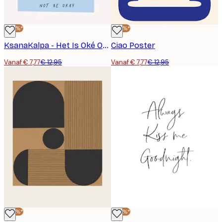
-40%*
-40%*
KsanaKalpa - Het Is Oké Om Jezelf Te Zijn Poster
Ciao Poster
Vanaf € 7,77
€ 12,95
Vanaf € 7,77
€ 12,95
-40%*
-40%*