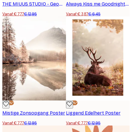
THE MIUUS STUDIO - Geometrische Harmonie No2 Poster
Always Kiss me Goodnight Poster
Vanaf € 7,77
€ 12,95
Vanaf € 3,87
€ 6,45
-40%*
-40%*
Mistige Zonsopgang Poster
Liggend Edelhert Poster
Vanaf € 7,77
€ 12,95
Vanaf € 7,77
€ 12,95