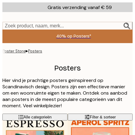
Skip
Gratis verzending vanaf € 59
to
main
content.
Zoek product, naam, merk...
40% op Posters*
▸
Poster Store
Posters
Posters
Hier vind je prachtige posters geïnspireerd op
Scandinavisch design. Posters zijn een effectieve manier
om een woonruimte eigen te maken. Ontdek ons aanbod
aan posters in de meest populaire categorieën van dit
moment. Veel winkelplezier!
Alle categorieën
Filter & sorteer