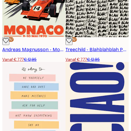
-40%*
-40%*
Andreas Magnusson - Monaco Speedrace Poster
Treechild - Blahblahblah Poster
Vanaf € 7,77
€ 12,95
Vanaf € 7,77
€ 12,95