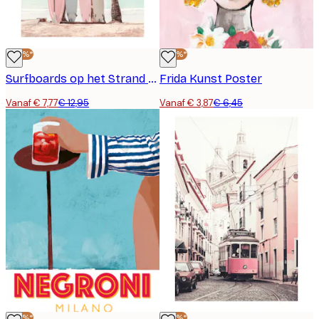
-40%*
-40%*
Surfboards op het Strand Poster
Frida Kunst Poster
Vanaf € 7,77
€ 12,95
Vanaf € 3,87
€ 6,45
-40%*
-40%*