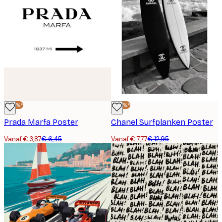
-40%*
-40%*
Prada Marfa Poster
Chanel Surfplanken Poster
Vanaf € 3,87
€ 6,45
Vanaf € 7,77
€ 12,95