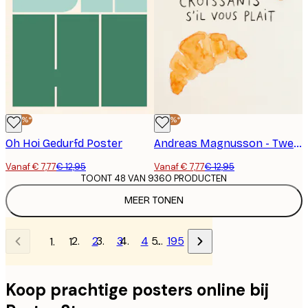
-40%*
-40%*
Oh Hoi Gedurfd Poster
Andreas Magnusson - Twee Croissants Alsjeblieft Poster
Vanaf € 7,77
€ 12,95
Vanaf € 7,77
€ 12,95
TOONT 48 VAN 9360 PRODUCTEN
MEER TONEN
2
3
4
…
195
1
Koop prachtige posters online bij