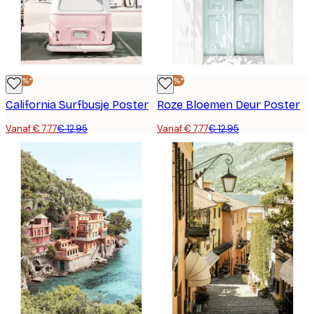
-40%*
-40%*
California Surfbusje Poster
Roze Bloemen Deur Poster
Vanaf € 7,77
€ 12,95
Vanaf € 7,77
€ 12,95