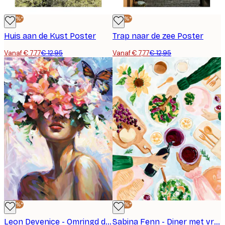
-40%*
-40%*
Huis aan de Kust Poster
Trap naar de zee Poster
Vanaf € 7,77
€ 12,95
Vanaf € 7,77
€ 12,95
-40%*
-40%*
Leon Devenice - Omringd door Liefde Poster
Sabina Fenn - Diner met vrienden Poster