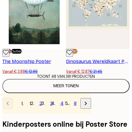
-70%
Outlet
-40%*
The Moonship Poster
Dinosaurus Wereldkaart Poster
Vanaf € 3,88
€ 12,95
Vanaf € 12,87
€ 21,45
TOONT 48 VAN 381 PRODUCTEN
MEER TONEN
2
3
4
…
8
1
Kinderposters online bij Poster Store