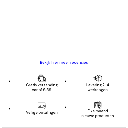
Geverifieerde koper
Recensies
van
Zeer tevreden
klanten
26 mei
Brenda W
Bekijk hier meer recensies
Gratis verzending
Levering 2-4
vanaf € 59
werkdagen
Elke maand
Veilige betalingen
nieuwe producten