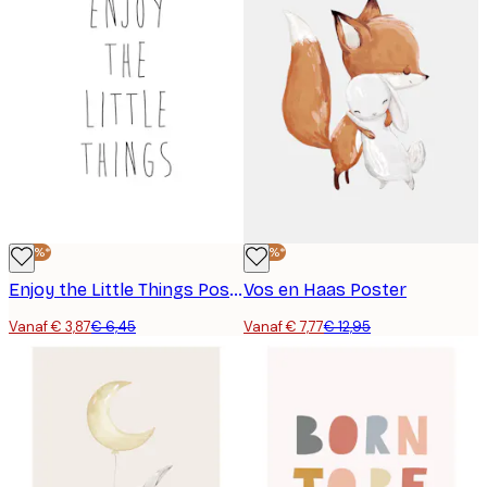
-40%*
-40%*
Enjoy the Little Things Poster
Vos en Haas Poster
Vanaf € 3,87
€ 6,45
Vanaf € 7,77
€ 12,95