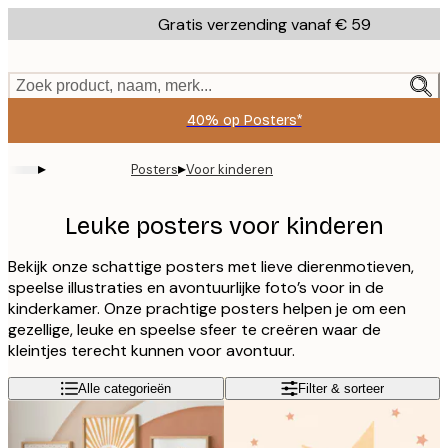
Skip
Gratis verzending vanaf € 59
to
main
content.
Zoek product, naam, merk...
40% op Posters*
▸
▸
Posters
Voor kinderen
Leuke posters voor kinderen
Bekijk onze schattige posters met lieve dierenmotieven,
speelse illustraties en avontuurlijke foto’s voor in de
kinderkamer. Onze prachtige posters helpen je om een
gezellige, leuke en speelse sfeer te creëren waar de
kleintjes terecht kunnen voor avontuur.
Alle categorieën
Filter & sorteer