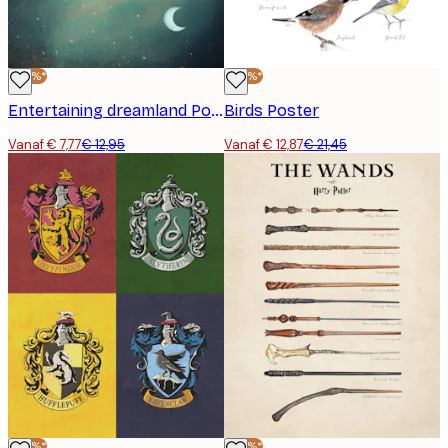
-40%*
-40%*
Entertaining dreamland Poster
Birds Poster
Vanaf € 7,77
€ 12,95
Vanaf € 12,87
€ 21,45
-40%*
-40%*