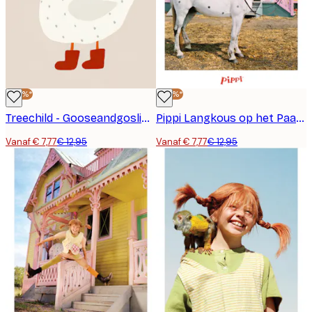
-40%*
-40%*
Treechild - Gooseandgoslingno02 Poster
Pippi Langkous op het Paard Poster
Vanaf € 7,77
€ 12,95
Vanaf € 7,77
€ 12,95