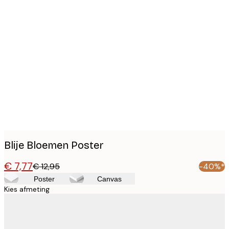
Product
images
Blije Bloemen Poster
€ 7,77
€ 12,95
-40%*
Poster
Canvas
Kies afmeting