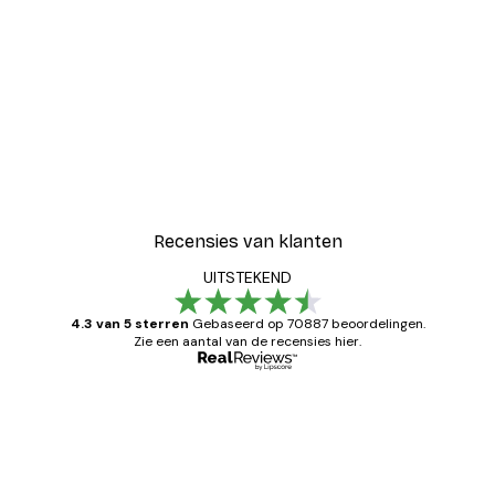
Recensies van klanten
UITSTEKEND
4.3 van 5 sterren
Gebaseerd op 70887 beoordelingen.
Zie een aantal van de recensies hier.
Geverifieerde koper
Recensies
van
Zeer tevreden
klanten