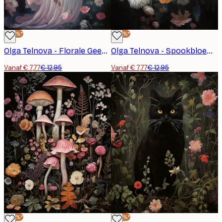
-40%*
-40%*
Olga Telnova - Florale Geest Poster
Olga Telnova - Spookbloemen Poster
Vanaf € 7,77
€ 12,95
Vanaf € 7,77
€ 12,95
-40%*
-40%*