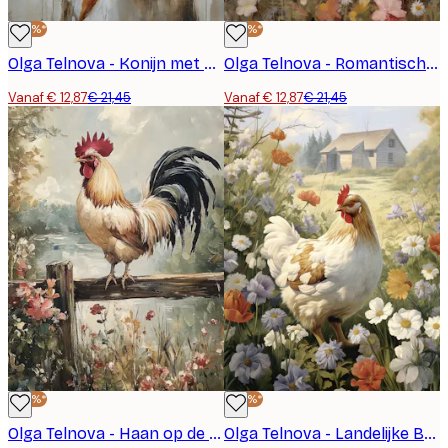
-40%*
-40%*
Olga Telnova - Konijn met Wortel Poster
Olga Telnova - Romantische Bloemen Konijn Poster
Vanaf € 12,87
€ 21,45
Vanaf € 12,87
€ 21,45
-40%*
-40%*
Olga Telnova - Haan op de Boerderij Poster
Olga Telnova - Landelijke Boerderij Kip en Veldbloemen Poster