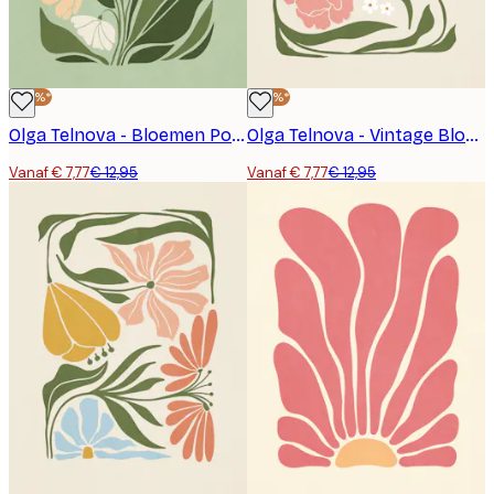
-40%*
-40%*
Olga Telnova - Bloemen Poster
Olga Telnova - Vintage Bloemen Poster
Vanaf € 7,77
€ 12,95
Vanaf € 7,77
€ 12,95