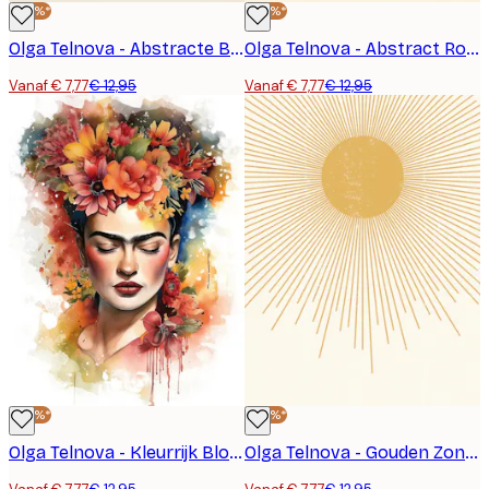
-40%*
-40%*
Olga Telnova - Abstracte Bloemen Poster
Olga Telnova - Abstract Roze Bloemen Poster
Vanaf € 7,77
€ 12,95
Vanaf € 7,77
€ 12,95
-40%*
-40%*
Olga Telnova - Kleurrijk Bloemenportret Poster
Olga Telnova - Gouden Zonnestraal Poster