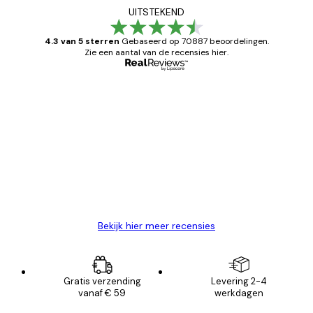
UITSTEKEND
4.3 van 5 sterren
Gebaseerd op 70887 beoordelingen.
Zie een aantal van de recensies hier.
Geverifieerde koper
Recensies
van
Zeer tevreden
klanten
26 mei
Brenda W
Bekijk hier meer recensies
Gratis verzending
Levering 2-4
vanaf € 59
werkdagen