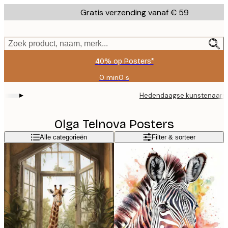
Skip
Gratis verzending vanaf € 59
to
main
content.
Zoek product, naam, merk...
40% op Posters*
0 min
0 s
Geldig
tot:
▸
Hedendaagse kunstenaars
2026-
08-
09
Olga Telnova Posters
Alle categorieën
Filter & sorteer