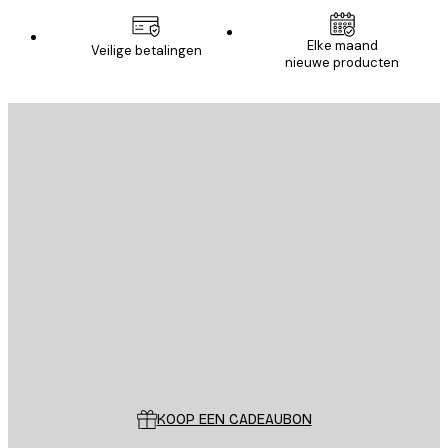
Elke maand
Veilige betalingen
nieuwe producten
E-mail
VERSTUUR
Store
Poster Store
Klantenservice
KOOP EEN CADEAUBON