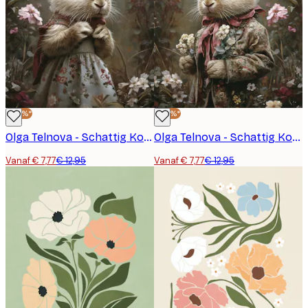
-40%*
-40%*
Olga Telnova - Schattig Konijntje II Poster
Olga Telnova - Schattig Konijntje I Poster
Vanaf € 7,77
€ 12,95
Vanaf € 7,77
€ 12,95