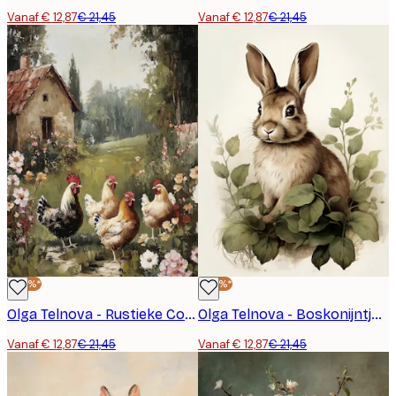
Vanaf € 12,87
€ 21,45
Vanaf € 12,87
€ 21,45
-40%*
-40%*
Olga Telnova - Rustieke Cottage Tuin Kippen Poster
Olga Telnova - Boskonijntje Poster
Vanaf € 12,87
€ 21,45
Vanaf € 12,87
€ 21,45