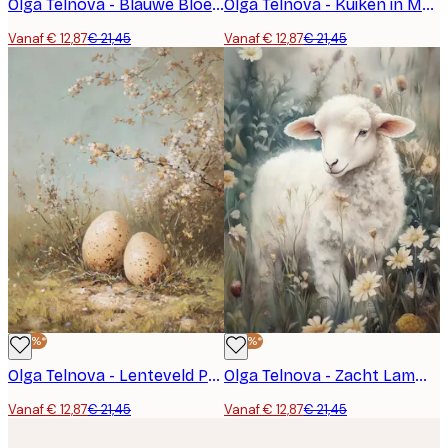
Olga Telnova - Blauwe Bloesem Paaseiermandje Poster
Olga Telnova - Kuiken in Madeliefjes Bloempot Poster
Vanaf € 12,87
€ 21,45
Vanaf € 12,87
€ 21,45
-40%*
-40%*
Olga Telnova - Lenteveld Paaseieren Poster
Olga Telnova - Zacht Lammetje in Lentebloemen Poster
Vanaf € 12,87
€ 21,45
Vanaf € 12,87
€ 21,45