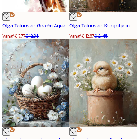
-40%*
-40%*
Olga Telnova - Giraffe Aquarel Poster
Olga Telnova - Konijntje in Bloempot Poster
Vanaf € 7,77
€ 12,95
Vanaf € 12,87
€ 21,45
-40%*
-40%*