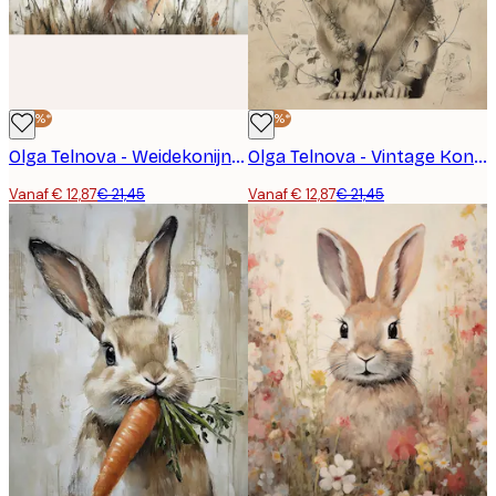
-40%*
-40%*
Olga Telnova - Weidekonijn Poster
Olga Telnova - Vintage Konijnenschets Poster
Vanaf € 12,87
€ 21,45
Vanaf € 12,87
€ 21,45