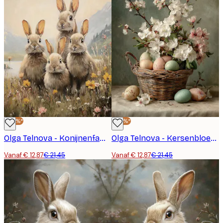
-40%*
-40%*
Olga Telnova - Konijnenfamilie in Wildbloemenveld Poster
Olga Telnova - Kersenbloesem Paasmandje Poster
Vanaf € 12,87
€ 21,45
Vanaf € 12,87
€ 21,45