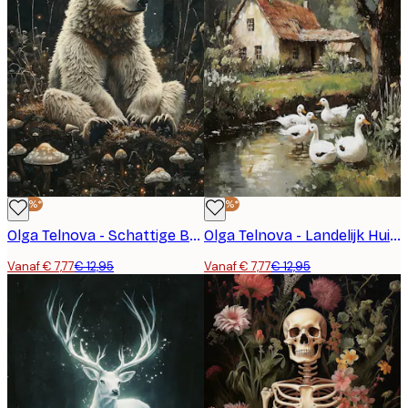
-40%*
-40%*
Olga Telnova - Schattige Beer Poster
Olga Telnova - Landelijk Huisje Poster
Vanaf € 7,77
€ 12,95
Vanaf € 7,77
€ 12,95