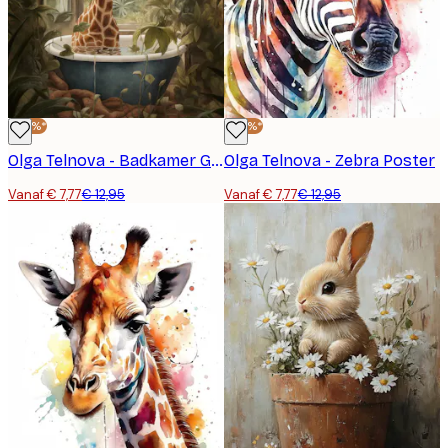
-40%*
-40%*
Olga Telnova - Badkamer Giraffe Poster
Olga Telnova - Zebra Poster
Vanaf € 7,77
€ 12,95
Vanaf € 7,77
€ 12,95