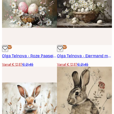
-40%*
-40%*
Olga Telnova - Roze Paaseieren met Lentebloesem Poster
Olga Telnova - Eiermand met Witte Bloesems Poster
Vanaf € 12,87
€ 21,45
Vanaf € 12,87
€ 21,45