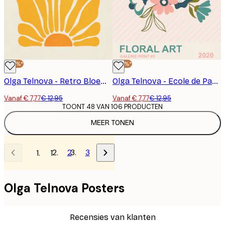
-40%*
-40%*
Olga Telnova - Retro Bloem Poster
Olga Telnova - Ecole de Paris Bloemen Poster
Vanaf € 7,77
€ 12,95
Vanaf € 7,77
€ 12,95
TOONT 48 VAN 106 PRODUCTEN
MEER TONEN
2
3
1
Olga Telnova Posters
Recensies van klanten