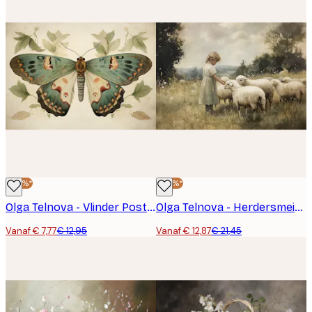
-40%*
-40%*
Olga Telnova - Vlinder Poster
Olga Telnova - Herdersmeisje met Schapen Poster
Vanaf € 7,77
€ 12,95
Vanaf € 12,87
€ 21,45