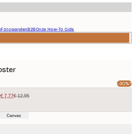
s
Fotowanden
B2B
Onze How-To Gids
oster
-30%*
|
€ 7,77
€ 12,95
Canvas