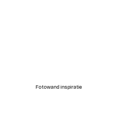
-30%*
Vallende Ster Poster
Vanaf € 9,07
€ 12,95
Fotowand inspiratie