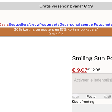
Gratis verzending vanaf € 59
Deals
Bestsellers
Nieuw
Postersets
Gepersonaliseerde Fotoprint
30% korting op posters en 15% korting op kaders*
0 min
0 s
Geldig
tot:
2026-
08-
06
Smiling Sun P
€ 9,07
€ 12,95
Activeer je ledenprijs
Poster
Kies afmeting