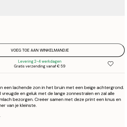
€
€
€ 
€
€ 
VOEG TOE AAN WINKELMANDJE
€
Levering 2-4 werkdagen
€ 
Gratis verzending vanaf € 59
€
€ 
€
an een lachende zon in het bruin met een beige achtergrond.
€ 
€
l vreugde en geluk met de lange zonnestralen en zal alle
limlach bezorgen. Creëer samen met deze print een knus en
€ 
r van je kleinste.
.