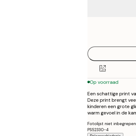
Frame
21x30 cm
options
30x40 cm
40x50 cm
50x50 cm
Op voorraad
50x70 cm
Een schattige print v
70x100 cm
Deze print brengt vee
kinderen een grote g
100x150 cm
warm gevoel in de kame
Fotolijst niet inbegrepen
PS52330-4