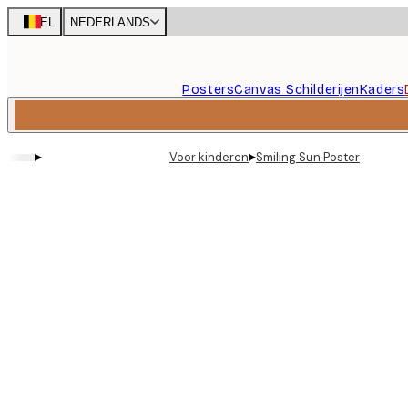
Skip
BEL
NEDERLANDS
to
main
content.
Posters
Canvas Schilderijen
Kaders
▸
▸
Voor kinderen
Smiling Sun Poster