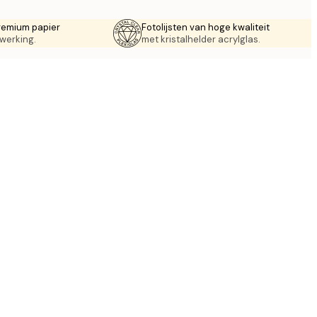
remium papier
Fotolijsten van hoge kwaliteit
werking.
met kristalhelder acrylglas.