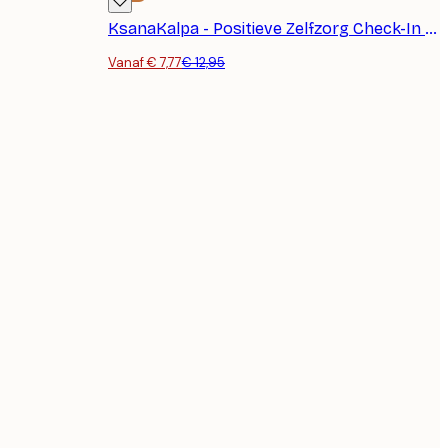
KsanaKalpa - Positieve Zelfzorg Check-In Poster
Vanaf € 7,77
€ 12,95