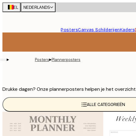
Skip
BEL
NEDERLANDS
to
main
content.
Posters
Canvas Schilderijen
Kaders
▸
▸
Posters
Plannerposters
Drukke dagen? Onze plannerposters helpen je het overzicht te
ALLE CATEGORIEËN