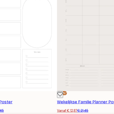
-40%*
Poster
Wekelijkse Familie Planner Po
,45
Vanaf € 12,87
€ 21,45