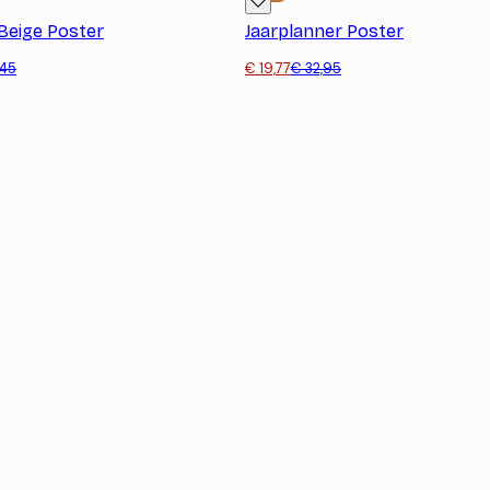
Beige Poster
Jaarplanner Poster
,45
€ 19,77
€ 32,95