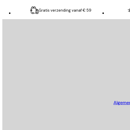
Gratis verzending vanaf € 59
E-mail
VERSTUUR
Store
Algeme