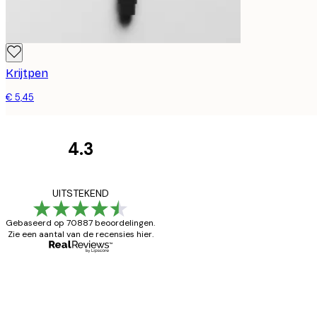
Krijtpen
€ 5,45
4.3
Recensies
van
Zeer tevreden
UITSTEKEND
klanten
Gebaseerd op 70887 beoordelingen.
Zie een aantal van de recensies hier.
26 mei
Brenda W