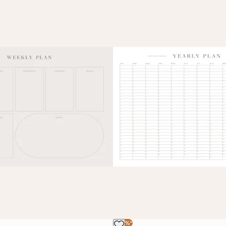
-40%*