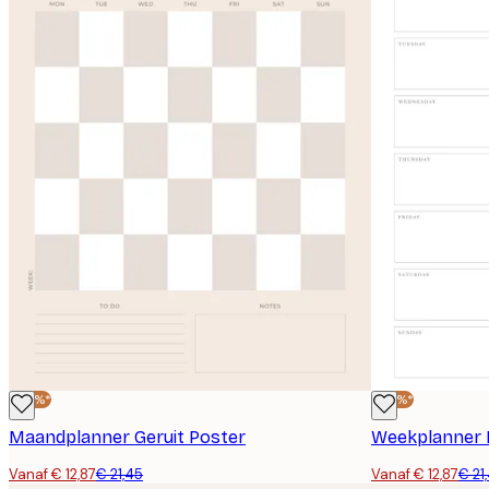
-40%*
-40%*
Maandplanner Geruit Poster
Weekplanner 
Vanaf € 12,87
€ 21,45
Vanaf € 12,87
€ 21