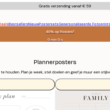
Gratis verzending vanaf € 59
Deals
Bestsellers
Nieuw
Postersets
Gepersonaliseerde Fotoprint
40% op Posters*
0 min
0 s
Geldig
tot:
2026-
08-
09
Plannerposters
 houden. Plan je week, stel doelen en geef je muur een stijlvo