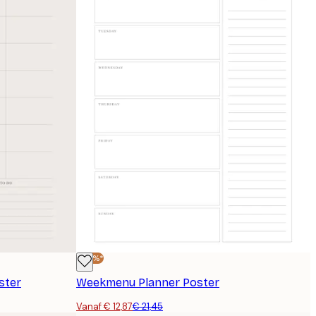
-40%*
ster
Weekmenu Planner Poster
Vanaf € 12,87
€ 21,45