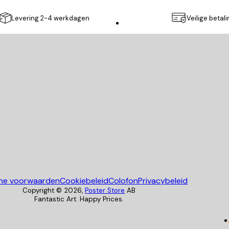
Levering 2-4 werkdagen
Veilige betal
Poster Store
ne voorwaarden
Cookiebeleid
Colofon
Privacybeleid
Copyright ©
2026
,
Poster Store
AB
Fantastic Art. Happy Prices.