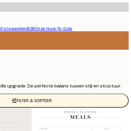
s
Fotowanden
B2B
Onze How-To Gids
lle upgrade. De perfecte balans tussen stijl en structuur.
FILTER & SORTEER