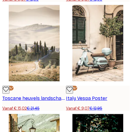
-30%*
-30%*
Toscane heuvels landschap poster
Italy Vespa Poster
Vanaf € 15,02
€ 21,45
Vanaf € 9,07
€ 12,95