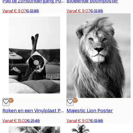
Pad bij Zonsondergang Poster
Bloeiende boomposter
Vanaf € 9,07
€ 12,95
Vanaf € 9,07
€ 12,95
-30%*
-30%*
Roken en een Vinylplaat Poster
Majestic Lion Poster
Vanaf € 15,02
€ 21,45
Vanaf € 9,07
€ 12,95