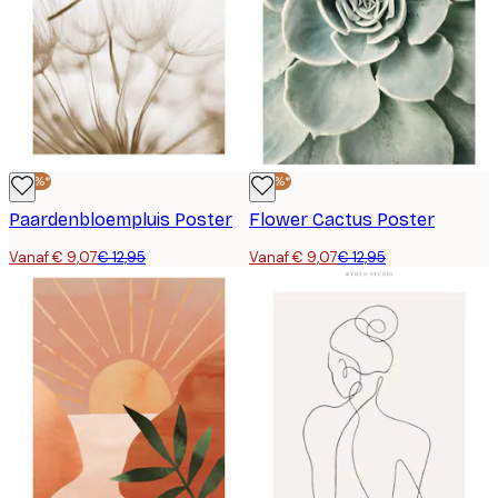
-30%*
-30%*
Paardenbloempluis Poster
Flower Cactus Poster
Vanaf € 9,07
€ 12,95
Vanaf € 9,07
€ 12,95