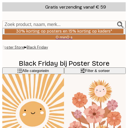
Skip
Gratis verzending vanaf € 59
to
main
content.
Zoek product, naam, merk...
30% korting op posters en 15% korting op kaders*
0 min
0 s
Geldig
tot:
▸
Poster Store
Black Friday
2026-
08-
06
Black Friday bij Poster Store
Alle categorieën
Filter & sorteer