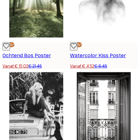
-30%*
-30%*
Ochtend Bos Poster
Watercolor Kiss Poster
Vanaf € 15,02
€ 21,45
Vanaf € 4,52
€ 6,45