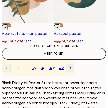
-30%*
-30%*
Abstracte takken poster
Aardbol poster
Vanaf € 9,07
€ 12,95
Vanaf € 9,07
€ 12,95
TOONT 48 VAN 1971 PRODUCTEN
MEER TONEN
2
3
4
…
42
1
Black Friday bij Poster Store betekent onverslaanbare
aanbiedingen met duizenden van onze producten tegen
superdeals!
Elk jaar na Thanksgiving komt Black Friday
en is
het startschot voor een weekend met heel veel mooie
aanbiedingen en echte koopjes. Black Friday, of zwarte