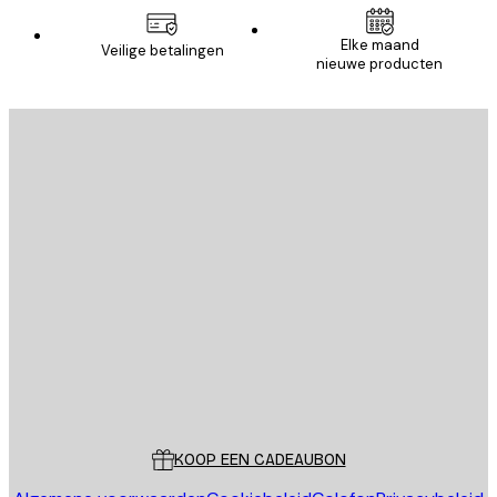
Elke maand
Veilige betalingen
nieuwe producten
AANMELDEN
Privacy beleid
E-mail
VERSTUUR
Store
Poster Store
Klantenservice
KOOP EEN CADEAUBON