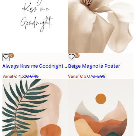
-30%*
-30%*
Always Kiss me Goodnight Poster
Beige Magnolia Poster
Vanaf € 4,52
€ 6,45
Vanaf € 9,07
€ 12,95