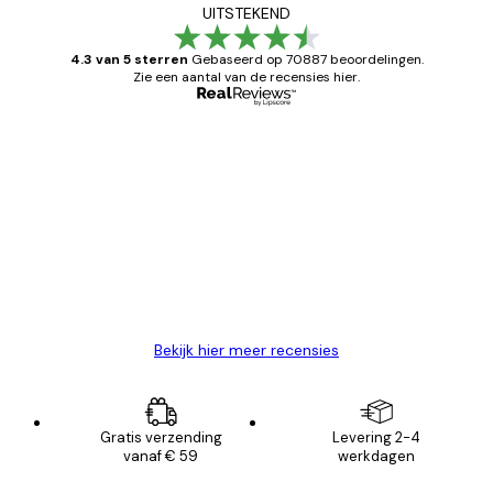
UITSTEKEND
4.3 van 5 sterren
Gebaseerd op 70887 beoordelingen.
Zie een aantal van de recensies hier.
Geverifieerde koper
Recensies
van
Zeer tevreden
klanten
26 mei
Brenda W
Bekijk hier meer recensies
Gratis verzending
Levering 2-4
vanaf € 59
werkdagen
E-mail