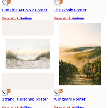
-30%*
-30%*
One Line Art No 2 Poster
The Whale Poster
Vanaf € 9,07
€ 12,95
Vanaf € 9,07
€ 12,95
-30%*
-30%*
Strand landschap poster
Wijngaard Poster
Vanaf € 9,07
€ 12,95
Vanaf € 9,07
€ 12,95