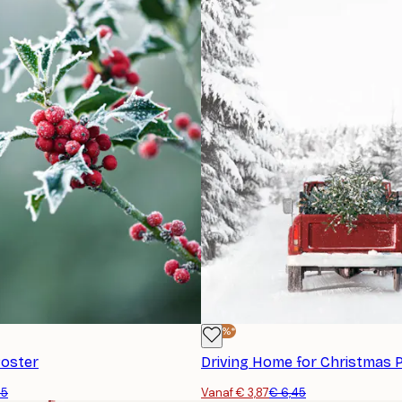
-40%*
Poster
Driving Home for Christmas 
45
Vanaf € 3,87
€ 6,45