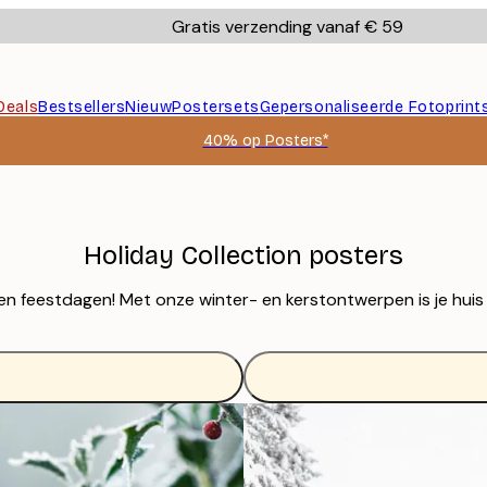
Gratis verzending vanaf € 59
Deals
Bestsellers
Nieuw
Postersets
Gepersonaliseerde Fotoprint
40% op Posters*
Holiday Collection posters
 en feestdagen! Met onze winter- en kerstontwerpen is je huis 