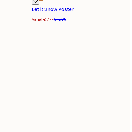
Let it Snow Poster
Vanaf € 7,77
€ 12,95