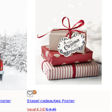
-40%*
Poster
Stapel cadeautjes Poster
Vanaf € 3,87
€ 6,45