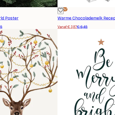
-40%*
rld Poster
Warme Chocolademelk Recep
45
Vanaf € 3,87
€ 6,45