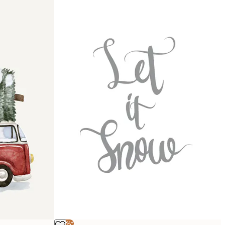
-40%*