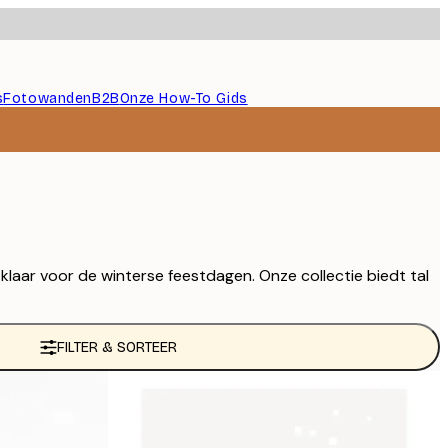
s
Fotowanden
B2B
Onze How-To Gids
klaar voor de winterse feestdagen. Onze collectie biedt tal
FILTER & SORTEER