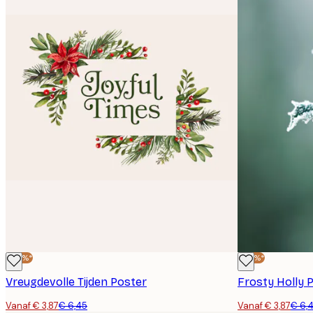
-40%*
-40%*
Vreugdevolle Tijden Poster
Frosty Holly 
Vanaf € 3,87
€ 6,45
Vanaf € 3,87
€ 6,