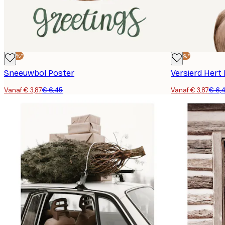
-40%*
-40%*
Sneeuwbol Poster
Versierd Hert
Vanaf € 3,87
€ 6,45
Vanaf € 3,87
€ 6,