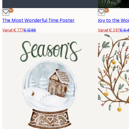
-40%*
-40%*
The Most Wonderful Time Poster
Joy to the Wo
Vanaf € 7,77
€ 12,95
Vanaf € 3,87
€ 6,