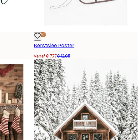
-40%*
Kerstslee Poster
Vanaf € 7,77
€ 12,95