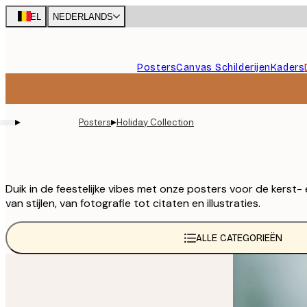
Skip
BEL
NEDERLANDS
to
main
content.
Posters
Canvas Schilderijen
Kaders
▸
▸
Posters
Holiday Collection
Duik in de feestelijke vibes met onze posters voor de kerst-
van stijlen, van fotografie tot citaten en illustraties.
ALLE CATEGORIEËN