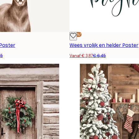
-40%*
 Poster
Wees vrolijk en helder Poster
45
Vanaf € 3,87
€ 6,45