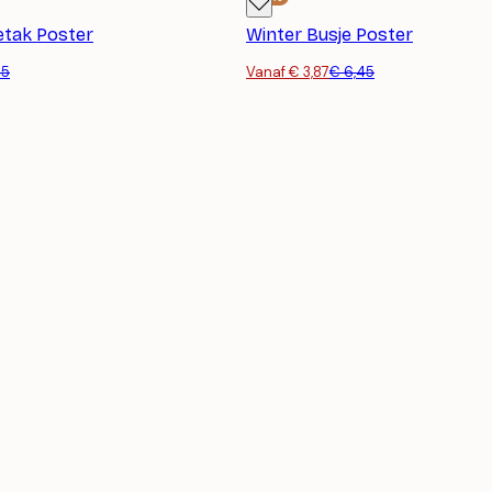
etak Poster
Winter Busje Poster
45
Vanaf € 3,87
€ 6,45