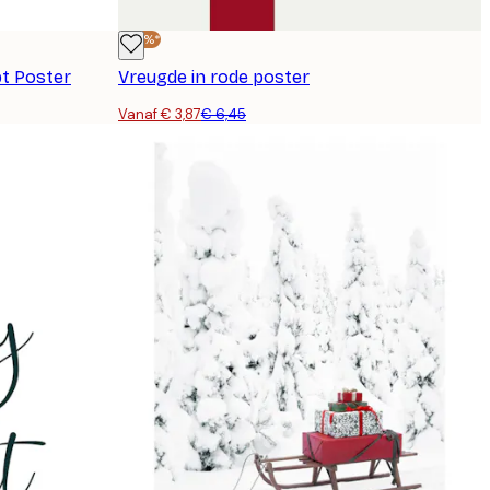
-40%*
t Poster
Vreugde in rode poster
Vanaf € 3,87
€ 6,45