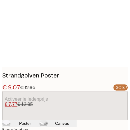
Product
images
Strandgolven Poster
€ 9,07
€ 12,95
-30%*
Activeer je ledenprijs
€ 7,77
€ 12,95
Poster
Canvas
Kies afmeting