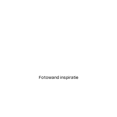
-30%*
den Uur Gras Poster
Dream Poster
Vanaf € 4,52
€ 6,45
Fotowand inspiratie