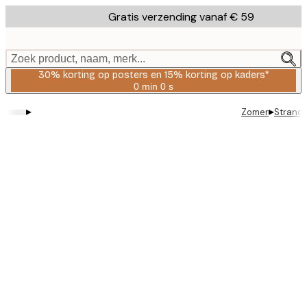
Skip
Gratis verzending vanaf € 59
to
main
content.
Zoek product, naam, merk...
30% korting op posters en 15% korting op kaders*
0 min
0 s
Geldig
tot:
▸
▸
Zomer
Strandg
2026-
08-
06