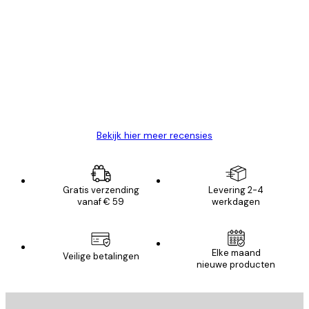
Geverifieerde koper
Recensies
van
Zeer tevreden
klanten
26 mei
Brenda W
Bekijk hier meer recensies
Gratis verzending
Levering 2-4
vanaf € 59
werkdagen
Elke maand
Veilige betalingen
nieuwe producten