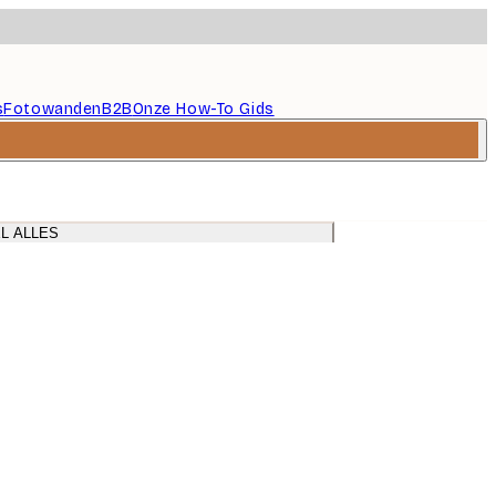
s
Fotowanden
B2B
Onze How-To Gids
L ALLES