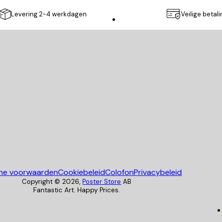
Levering 2-4 werkdagen
Veilige betal
Poster Store
ne voorwaarden
Cookiebeleid
Colofon
Privacybeleid
Copyright ©
2026
,
Poster Store
AB
Fantastic Art. Happy Prices.