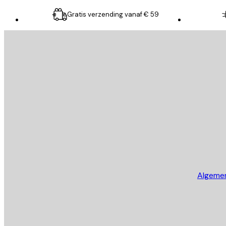
Gratis verzending vanaf € 59
E-mail
VERSTUUR
Store
Algeme