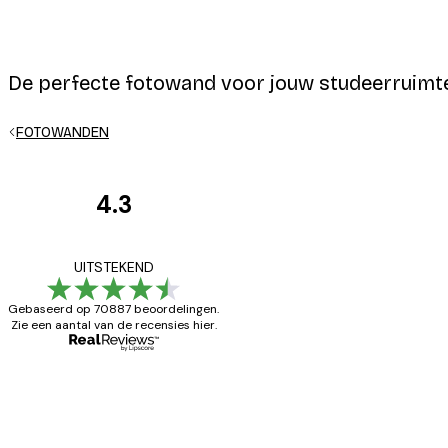
De perfecte fotowand voor jouw studeerruimte.
E-mail
FOTOWANDEN
4.3
Recensies
van
Zeer tevreden
UITSTEKEND
Privacy beleid
klanten
Gebaseerd op 70887 beoordelingen.
Zie een aantal van de recensies hier.
26 mei
Brenda W