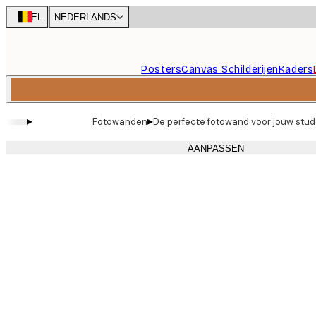
Skip
BEL
NEDERLANDS
to
main
content.
Posters
Canvas Schilderijen
Kaders
▸
▸
Fotowanden
De perfecte fotowand voor jouw stude
AANPASSEN