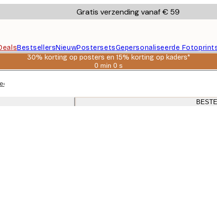
Gratis verzending vanaf € 59
Deals
Bestsellers
Nieuw
Postersets
Gepersonaliseerde Fotoprint
30% korting op posters en 15% korting op kaders*
0 min
0 s
Geldig
tot:
erruimte. Verbluffende kunstwerken met eikenhouten en witte lijsten.
2026-
08-
06
BESTE