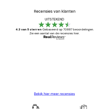
Recensies van klanten
UITSTEKEND
4.3 van 5 sterren
Gebaseerd op 70887 beoordelingen.
Zie een aantal van de recensies hier.
Geverifieerde koper
Recensies
van
Zeer tevreden
klanten
26 mei
Brenda W
Bekijk hier meer recensies