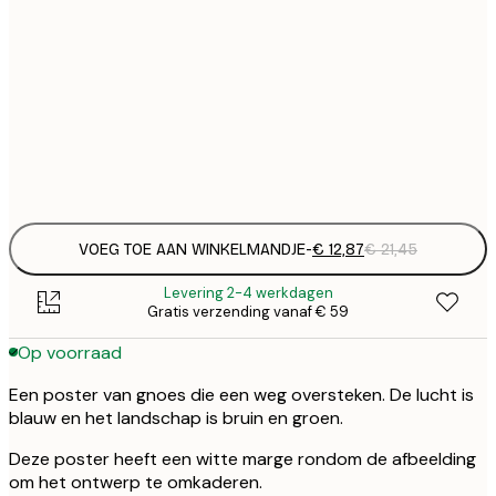
€ 
30x40 cm
€
€ 
50x70 cm
€
Frame
options
VOEG TOE AAN WINKELMANDJE
-
€ 12,87
€ 21,45
Levering 2-4 werkdagen
Gratis verzending vanaf € 59
Op voorraad
Een poster van gnoes die een weg oversteken. De lucht is
blauw en het landschap is bruin en groen.
Deze poster heeft een witte marge rondom de afbeelding
om het ontwerp te omkaderen.