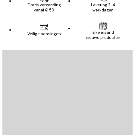
Gratis verzending
Levering 2-4
vanaf € 59
werkdagen
Elke maand
Veilige betalingen
nieuwe producten
E-mail
VERSTUUR
Store
Poster Store
Klantenservice