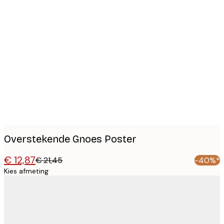
Product
images
Overstekende Gnoes Poster
€ 12,87
€ 21,45
-40%*
Kies afmeting