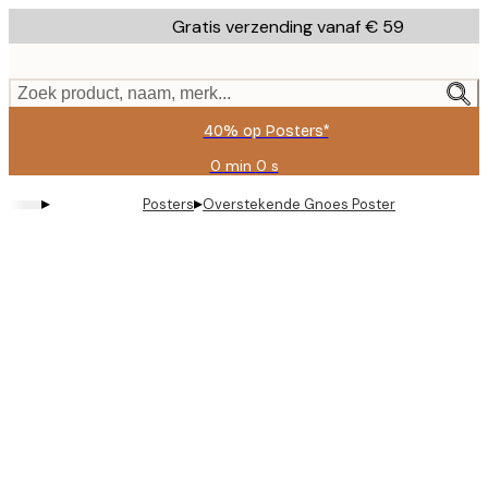
Skip
Gratis verzending vanaf € 59
to
main
content.
Zoek product, naam, merk...
40% op Posters*
0 min
0 s
Geldig
tot:
▸
▸
Posters
Overstekende Gnoes Poster
2026-
08-
09