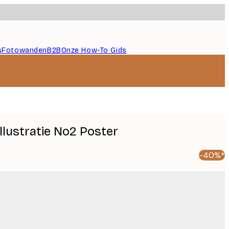
s
Fotowanden
B2B
Onze How-To Gids
llustratie No2 Poster
-40%*