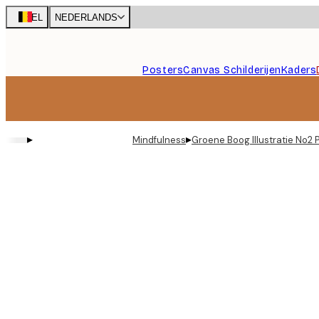
Skip
BEL
NEDERLANDS
to
main
content.
Posters
Canvas Schilderijen
Kaders
▸
▸
Mindfulness
Groene Boog Illustratie No2 