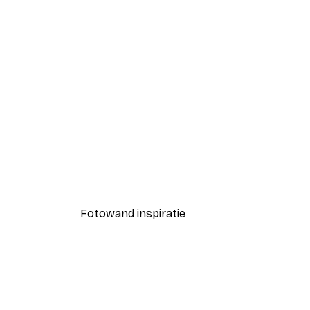
-40%*
Game On Poster
Vanaf € 7,77
€ 12,95
Fotowand inspiratie