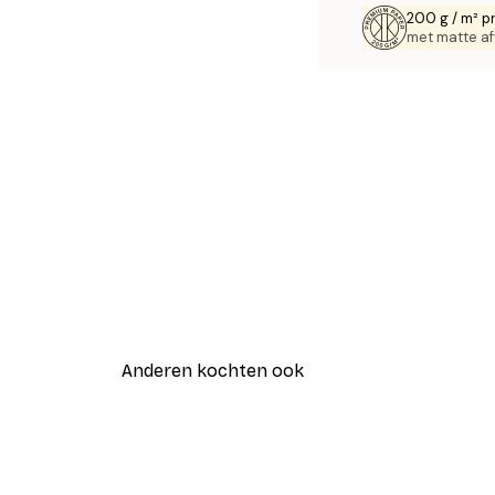
200 g / m² p
met matte af
Anderen kochten ook