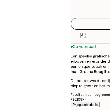
Frame
21x30 cm
options
30x40 cm
50x70 cm
Op voorraad
Een speelse grafische 
erboven en eronder d
een chique touch en 
met 'Groene Boog Illu
De poster wordt omlij
diepte geeft en het m
Fotolijst niet inbegrepen
PS52138-4
Prijsgeschiedenis