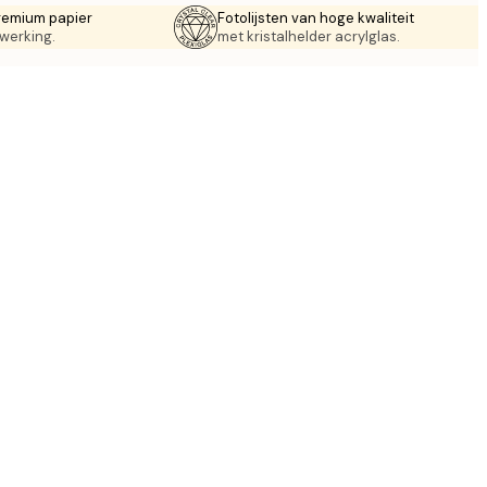
remium papier
Fotolijsten van hoge kwaliteit
werking.
met kristalhelder acrylglas.