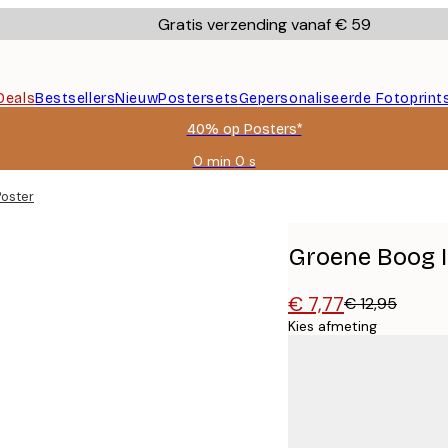
Gratis verzending vanaf € 59
Deals
Bestsellers
Nieuw
Postersets
Gepersonaliseerde Fotoprint
40% op Posters*
0 min
0 s
Geldig
tot:
Poster
2026-
08-
09
Groene Boog I
€ 7,77
€ 12,95
Kies afmeting