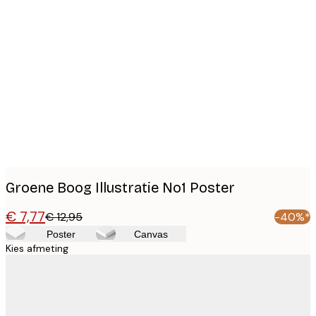
Product
images
Groene Boog Illustratie No1 Poster
€ 7,77
€ 12,95
-40%*
Poster
Canvas
Kies afmeting