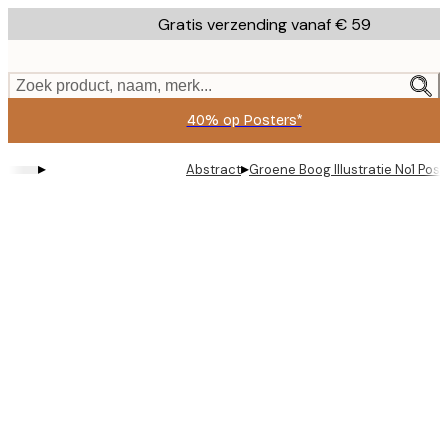
Skip
Gratis verzending vanaf € 59
to
main
content.
Zoek product, naam, merk...
40% op Posters*
▸
▸
Abstract
Groene Boog Illustratie No1 Post