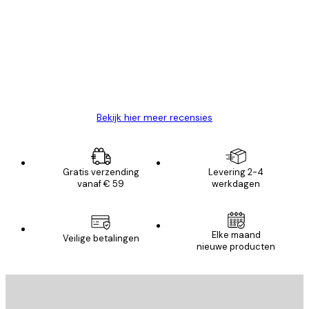
van
Zeer tevreden
klanten
26 mei
Brenda W
Bekijk hier meer recensies
Gratis verzending
Levering 2-4
vanaf € 59
werkdagen
Elke maand
Veilige betalingen
nieuwe producten