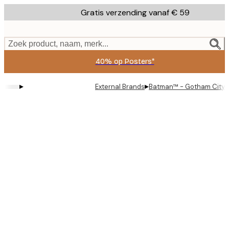
Skip
Gratis verzending vanaf € 59
to
main
content.
Zoek product, naam, merk...
40% op Posters*
▸
▸
External Brands
Batman™ - Gotham City S
Product
images