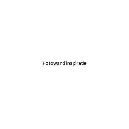
-40%*
Espresso Uitzicht Poster
Vanaf € 7,77
€ 12,95
Fotowand inspiratie