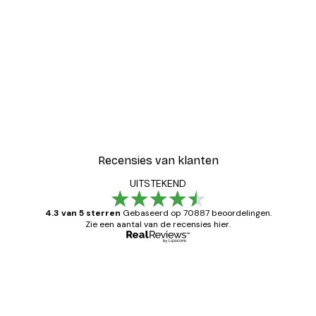
Recensies van klanten
UITSTEKEND
4.3 van 5 sterren
Gebaseerd op 70887 beoordelingen.
Zie een aantal van de recensies hier.
Geverifieerde koper
Recensies
van
Zeer tevreden
klanten