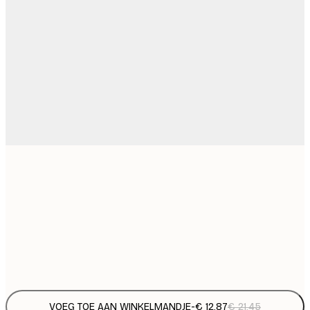
€ 
30x40 cm
€
€ 
50x70 cm
€
Frame
options
VOEG TOE AAN WINKELMANDJE
-
€ 12,87
€ 21,45