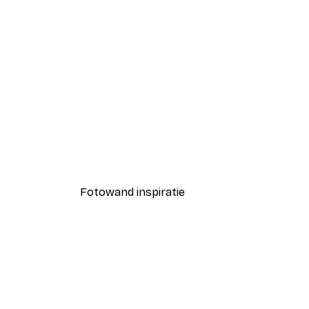
-40%*
Strand Gras Poster
Vanaf € 7,77
€ 12,95
Fotowand inspiratie