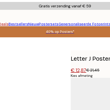
Gratis verzending vanaf € 59
Deals
Bestsellers
Nieuw
Postersets
Gepersonaliseerde Fotoprint
40% op Posters*
Letter J Poste
€ 12,87
€ 21,45
Kies afmeting