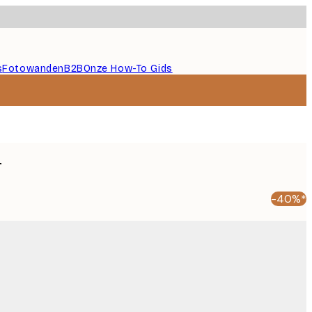
s
Fotowanden
B2B
Onze How-To Gids
r
-40%*