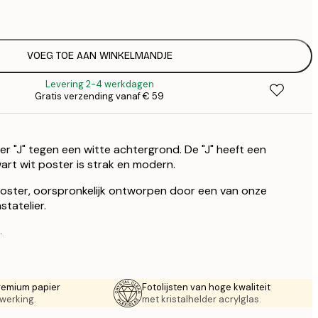
€
VOEG TOE AAN WINKELMANDJE
Levering 2-4 werkdagen
Gratis verzending vanaf € 59
er "J" tegen een witte achtergrond. De "J" heeft een
art wit poster is strak en modern.
 poster, oorspronkelijk ontworpen door een van onze
tatelier.
.
remium papier
Fotolijsten van hoge kwaliteit
werking.
met kristalhelder acrylglas.