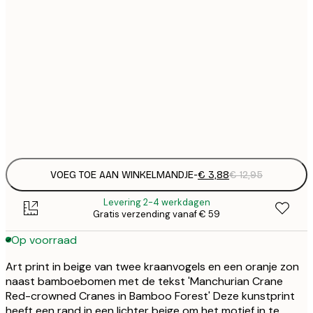
€
21x30 cm
€
€
30x40 cm
€
€
50x70 cm
€
Frame
options
VOEG TOE AAN WINKELMANDJE
-
€ 3,88
€ 12,95
Levering 2-4 werkdagen
Gratis verzending vanaf € 59
Op voorraad
Art print in beige van twee kraanvogels en een oranje zon
naast bamboebomen met de tekst 'Manchurian Crane
Red-crowned Cranes in Bamboo Forest' Deze kunstprint
heeft een rand in een lichter beige om het motief in te