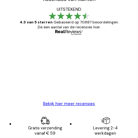
UITSTEKEND
4.3 van 5 sterren
Gebaseerd op 70887 beoordelingen.
Zie een aantal van de recensies hier.
Geverifieerde koper
Recensies
van
Zeer tevreden
klanten
26 mei
Brenda W
Bekijk hier meer recensies
Gratis verzending
Levering 2-4
vanaf € 59
werkdagen