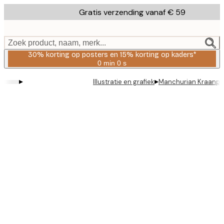
Skip
Gratis verzending vanaf € 59
to
main
content.
Zoek product, naam, merk...
30% korting op posters en 15% korting op kaders*
0 min
0 s
Geldig
tot:
▸
▸
Illustratie en grafiek
Manchurian Kraanpo
2026-
08-
06