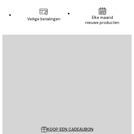
Elke maand
Veilige betalingen
nieuwe producten
E-mail
VERSTUUR
Store
Poster Store
Klantenservice
KOOP EEN CADEAUBON