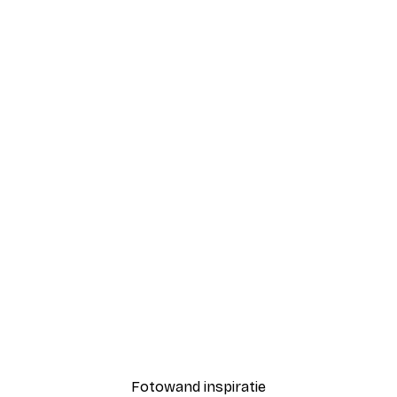
-30%*
Kyoto Path Poster
Roze Kersenbloesem Pos
Vanaf € 15,02
€ 21,45
Fotowand inspiratie