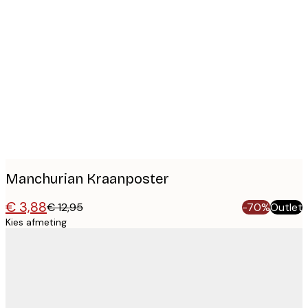
Product
images
Manchurian Kraanposter
€ 3,88
€ 12,95
-70%
Outlet
Kies afmeting