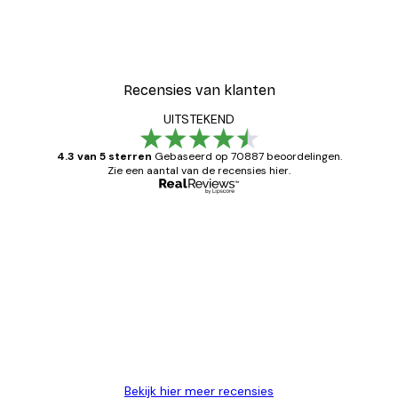
Recensies van klanten
UITSTEKEND
4.3 van 5 sterren
Gebaseerd op 70887 beoordelingen.
Zie een aantal van de recensies hier.
Geverifieerde koper
Recensies
van
Zeer tevreden
klanten
26 mei
Brenda W
Bekijk hier meer recensies