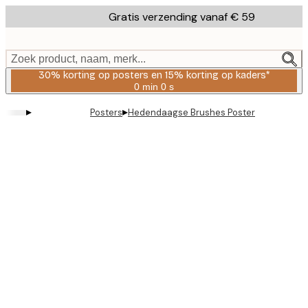
Skip
Gratis verzending vanaf € 59
to
main
content.
Zoek product, naam, merk...
30% korting op posters en 15% korting op kaders*
0 min
0 s
Geldig
tot:
▸
▸
Posters
Hedendaagse Brushes Poster
2026-
08-
06