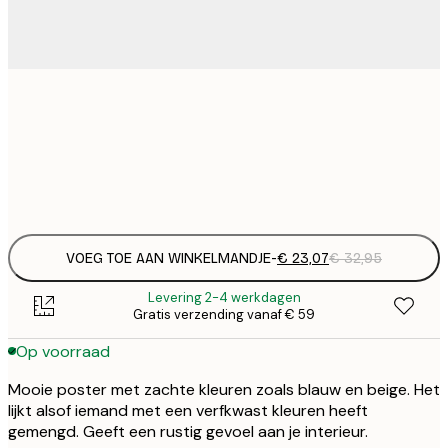
€ 
50x70 cm
€
Frame
options
VOEG TOE AAN WINKELMANDJE
-
€ 23,07
€ 32,95
Levering 2-4 werkdagen
Gratis verzending vanaf € 59
Op voorraad
Mooie poster met zachte kleuren zoals blauw en beige. Het
lijkt alsof iemand met een verfkwast kleuren heeft
gemengd. Geeft een rustig gevoel aan je interieur.