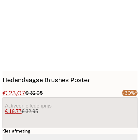
Product
images
Hedendaagse Brushes Poster
€ 23,07
€ 32,95
-30%*
Activeer je ledenprijs
€ 19,77
€ 32,95
Kies afmeting