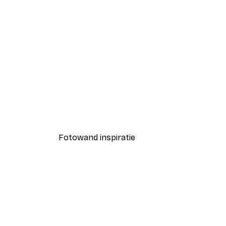
-30%*
Modestraat Poster
Vanaf € 9,07
€ 12,95
Fotowand inspiratie