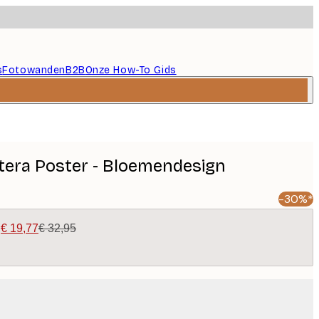
s
Fotowanden
B2B
Onze How-To Gids
era Poster - Bloemendesign
-30%*
|
€ 19,77
€ 32,95