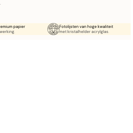
.
remium papier
Fotolijsten van hoge kwaliteit
werking.
met kristalhelder acrylglas.