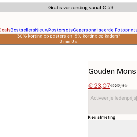
Gratis verzending vanaf € 59
Deals
Bestsellers
Nieuw
Postersets
Gepersonaliseerde Fotoprint
30% korting op posters en 15% korting op kaders*
0 min
0 s
Geldig
tot:
n
2026-
08-
06
Gouden Monst
€ 23,07
€ 32,95
Activeer je ledenprijs
Kies afmeting