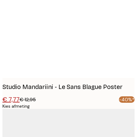
Product
images
Studio Mandariini - Le Sans Blague Poster
€ 7,77
€ 12,95
-40%*
Kies afmeting