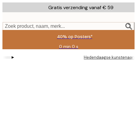
Skip
Gratis verzending vanaf € 59
to
main
content.
Zoek product, naam, merk...
40% op Posters*
0 min
0 s
Geldig
tot:
▸
Hedendaagse kunstenaars
2026-
08-
09