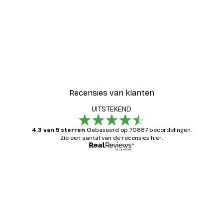
-40%*
- Zit Als Een Dame Poster
De Smurfen Chagrijn Retr
Vanaf € 7,77
€ 12,95
Recensies van klanten
UITSTEKEND
4.3 van 5 sterren
Gebaseerd op 70887 beoordelingen.
Zie een aantal van de recensies hier.
Geverifieerde koper
Recensies
van
Zeer tevreden
klanten