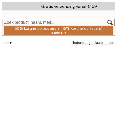
Skip
Gratis verzending vanaf € 59
to
main
content.
Zoek product, naam, merk...
30% korting op posters en 15% korting op kaders*
0 min
0 s
Geldig
tot:
▸
Hedendaagse kunstenaars
2026-
08-
06