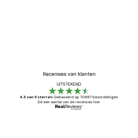
-30%*
oster
Luipaard Poster
Vanaf € 15,02
€ 21,45
Recensies van klanten
UITSTEKEND
4.3 van 5 sterren
Gebaseerd op 70887 beoordelingen.
Zie een aantal van de recensies hier.
Geverifieerde koper
Recensies
van
Zeer tevreden