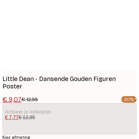
Product
images
Little Dean - Dansende Gouden Figuren
Poster
€ 9,07
€ 12,95
-30%*
Activeer je ledenprijs
€ 7,77
€ 12,95
Kies afmeting