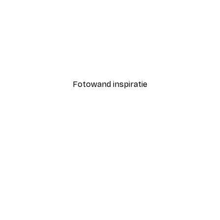
-40%*
stische Duikplank Poster
TauDalPoi - Ruimteprome
Vanaf € 7,77
€ 12,95
Fotowand inspiratie