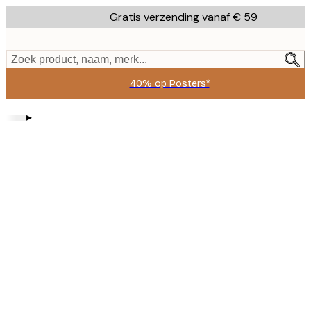
Skip
Gratis verzending vanaf € 59
to
main
content.
Zoek product, naam, merk...
40% op Posters*
▸