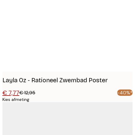
Product
images
Layla Oz - Rationeel Zwembad Poster
€ 7,77
€ 12,95
-40%*
Kies afmeting