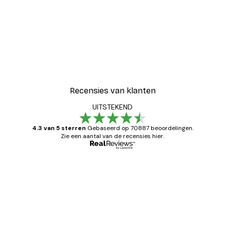
Recensies van klanten
UITSTEKEND
4.3 van 5 sterren
Gebaseerd op 70887 beoordelingen.
Zie een aantal van de recensies hier.
Geverifieerde koper
Recensies
van
Zeer tevreden
klanten