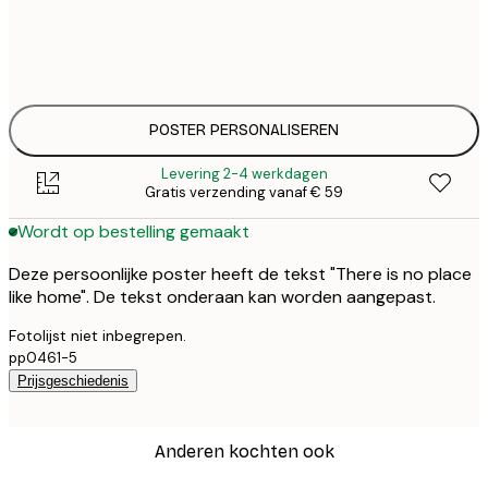
€ 
30x40 cm
€
€ 
50x70 cm
€
POSTER PERSONALISEREN
Levering 2-4 werkdagen
Gratis verzending vanaf € 59
Wordt op bestelling gemaakt
Deze persoonlijke poster heeft de tekst "There is no place
like home". De tekst onderaan kan worden aangepast.
Fotolijst niet inbegrepen.
pp0461-5
Prijsgeschiedenis
Anderen kochten ook