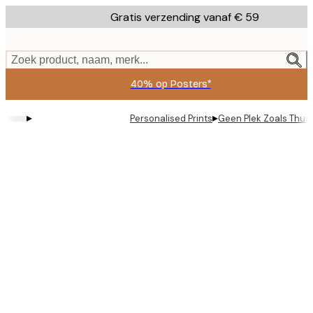
Skip
Gratis verzending vanaf € 59
to
main
content.
Zoek product, naam, merk...
40% op Posters*
▸
▸
Personalised Prints
Geen Plek Zoals Thuis