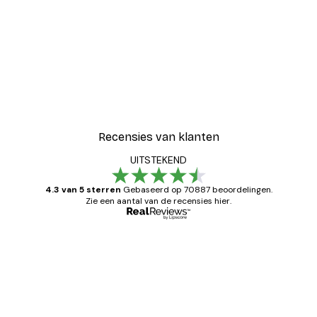
Recensies van klanten
UITSTEKEND
4.3 van 5 sterren
Gebaseerd op 70887 beoordelingen.
Zie een aantal van de recensies hier.
Geverifieerde koper
Recensies
van
Zeer tevreden
klanten