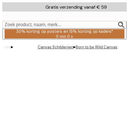
Skip
Gratis verzending vanaf € 59
to
main
content.
Zoek product, naam, merk...
30% korting op posters en 15% korting op kaders*
0 min
0 s
Geldig
tot:
▸
▸
Canvas Schilderijen
Born to be Wild Canvas
2026-
08-
06