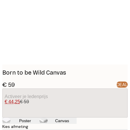
Product
images
Born to be Wild Canvas
€ 59
DEAL
Activeer je ledenprijs
€ 44,25
€ 59
Poster
Canvas
Kies afmeting