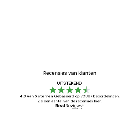
-30%*
oster
Luipaard Poster
Vanaf € 15,02
€ 21,45
Recensies van klanten
UITSTEKEND
4.3 van 5 sterren
Gebaseerd op 70887 beoordelingen.
Zie een aantal van de recensies hier.
Geverifieerde koper
Recensies
van
Zeer tevreden