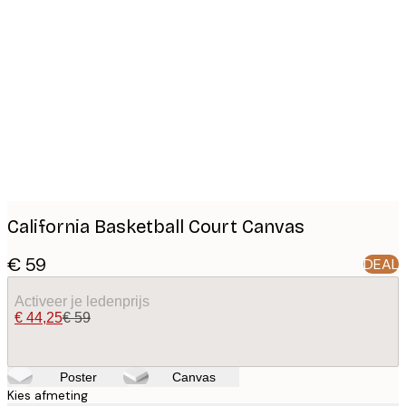
Product
images
California Basketball Court Canvas
€ 59
DEAL
Activeer je ledenprijs
€ 44,25
€ 59
Poster
Canvas
Kies afmeting