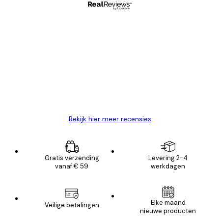
Geverifieerde koper
Recensies
van
Zeer tevreden
klanten
26 mei
Brenda W
Bekijk hier meer recensies
Gratis verzending
Levering 2-4
vanaf € 59
werkdagen
Elke maand
Veilige betalingen
nieuwe producten