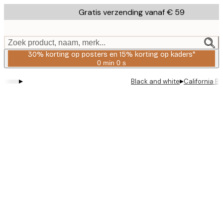
Skip
Gratis verzending vanaf € 59
to
main
content.
Zoek product, naam, merk...
30% korting op posters en 15% korting op kaders*
0 min
0 s
Geldig
tot:
▸
▸
Black and white
California B
2026-
08-
06