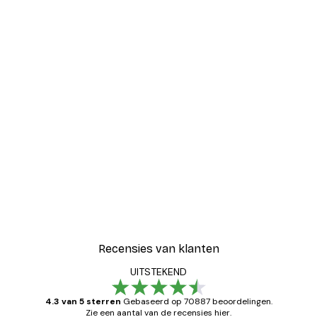
-30%*
Vintage aan Zee Poster
Vanaf € 9,07
€ 12,95
Recensies van klanten
UITSTEKEND
4.3 van 5 sterren
Gebaseerd op 70887 beoordelingen.
Zie een aantal van de recensies hier.