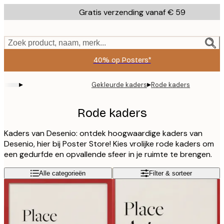
Skip
Gratis verzending vanaf € 59
to
main
content.
Zoek product, naam, merk...
40% op Posters*
▸
▸
Gekleurde kaders
Rode kaders
Rode kaders
Kaders van Desenio: ontdek hoogwaardige kaders van
Desenio, hier bij Poster Store! Kies vrolijke rode kaders om
een gedurfde en opvallende sfeer in je ruimte te brengen.
Alle categorieën
Filter & sorteer