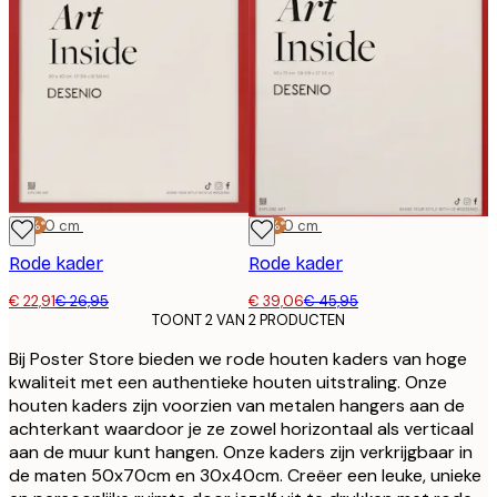
-15%*
30x40 cm
-15%*
50x70 cm
Rode kader
Rode kader
€ 22,91
€ 26,95
€ 39,06
€ 45,95
TOONT 2 VAN 2 PRODUCTEN
Bij Poster Store bieden we rode houten kaders van hoge
kwaliteit met een authentieke houten uitstraling. Onze
houten kaders zijn voorzien van metalen hangers aan de
achterkant waardoor je ze zowel horizontaal als verticaal
aan de muur kunt hangen. Onze kaders zijn verkrijgbaar in
de maten 50x70cm en 30x40cm. Creëer een leuke, unieke