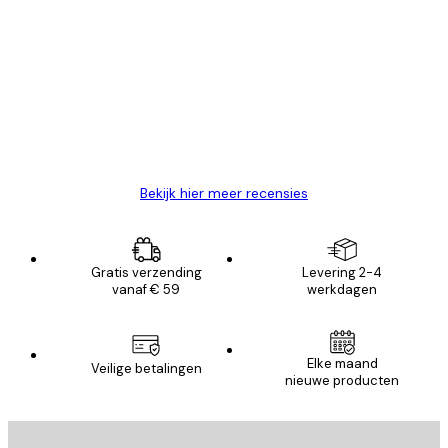
Geverifieerde koper
Recensies
van
Zeer tevreden
klanten
26 mei
Brenda W
Bekijk hier meer recensies
Gratis verzending
Levering 2-4
vanaf € 59
werkdagen
Elke maand
Veilige betalingen
nieuwe producten