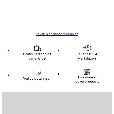
klanten
26 mei
Brenda W
Bekijk hier meer recensies
Gratis verzending
Levering 2-4
vanaf € 59
werkdagen
E-mail
Elke maand
Veilige betalingen
nieuwe producten
AANMELDEN
Privacy beleid