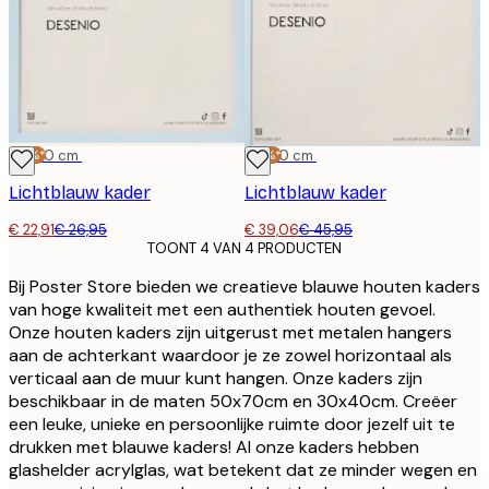
-15%*
30x40 cm
-15%*
50x70 cm
Lichtblauw kader
Lichtblauw kader
€ 22,91
€ 26,95
€ 39,06
€ 45,95
TOONT 4 VAN 4 PRODUCTEN
Bij Poster Store bieden we creatieve blauwe houten kaders
van hoge kwaliteit met een authentiek houten gevoel.
Onze houten kaders zijn uitgerust met metalen hangers
aan de achterkant waardoor je ze zowel horizontaal als
verticaal aan de muur kunt hangen. Onze kaders zijn
beschikbaar in de maten 50x70cm en 30x40cm. Creëer
een leuke, unieke en persoonlijke ruimte door jezelf uit te
drukken met blauwe kaders! Al onze kaders hebben
glashelder acrylglas, wat betekent dat ze minder wegen en