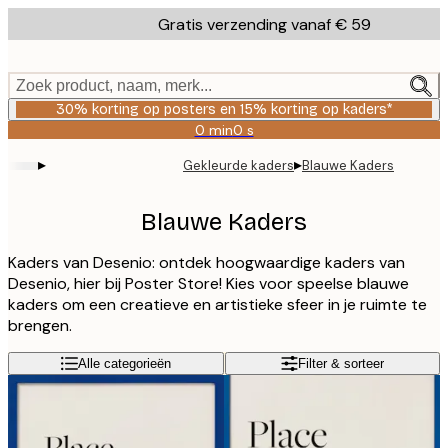
Skip
Gratis verzending vanaf € 59
to
main
content.
Zoek product, naam, merk...
30% korting op posters en 15% korting op kaders*
0 min
0 s
Geldig
tot:
▸
▸
Gekleurde kaders
Blauwe Kaders
2026-
08-
06
Blauwe Kaders
Kaders van Desenio: ontdek hoogwaardige kaders van
Desenio, hier bij Poster Store! Kies voor speelse blauwe
kaders om een creatieve en artistieke sfeer in je ruimte te
brengen.
Alle categorieën
Filter & sorteer