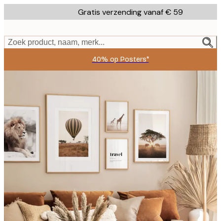
Skip
Gratis verzending vanaf € 59
to
main
content.
Zoek product, naam, merk...
40% op Posters*