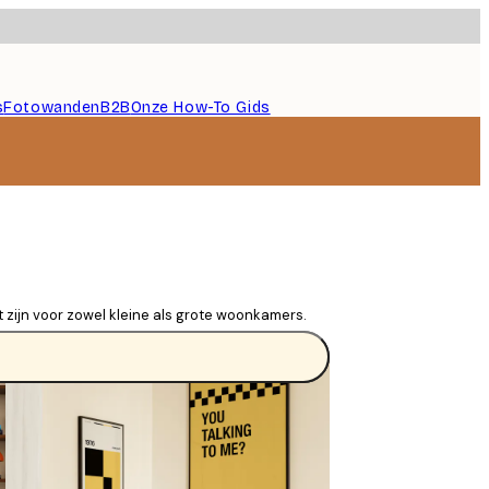
s
Fotowanden
B2B
Onze How-To Gids
 zijn voor zowel kleine als grote woonkamers.