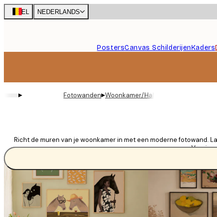
Skip
BEL
NEDERLANDS
to
main
content.
Posters
Canvas Schilderijen
Kaders
▸
▸
Fotowanden
Woonkamer/Hal
Richt de muren van je woonkamer in met een moderne fotowand. Laat 
Vernieuw