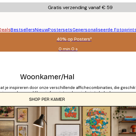
Gratis verzending vanaf € 59
Deals
Bestsellers
Nieuw
Postersets
Gepersonaliseerde Fotoprint
40% op Posters*
0 min
0 s
Geldig
tot:
2026-
08-
09
Woonkamer/Hal
je inspireren door onze verschillende affichecombinaties, die geschikt
 je woonkamer - klik op je favoriet om hem in huis te halen!
SHOP PER KAMER
CATEGORIEËN
Tegel