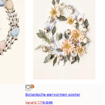
-40%*
Botanische eiervormen poster
Vanaf € 7,77
€ 12,95