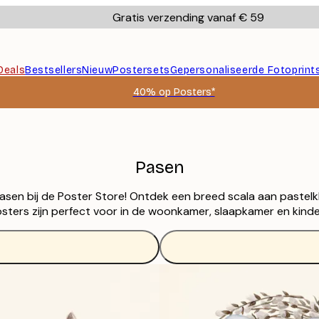
Gratis verzending vanaf € 59
Deals
Bestsellers
Nieuw
Postersets
Gepersonaliseerde Fotoprint
40% op Posters*
Pasen
sen bij de Poster Store! Ontdek een breed scala aan pastelkle
ters zijn perfect voor in de woonkamer, slaapkamer en kind