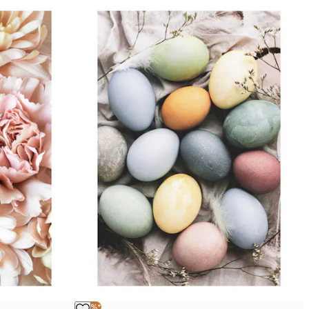
-40%*