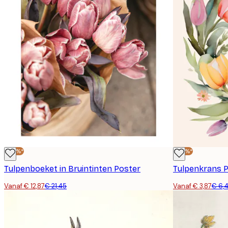
-40%*
-40%*
Tulpenboeket in Bruintinten Poster
Tulpenkrans 
Vanaf € 12,87
€ 21,45
Vanaf € 3,87
€ 6,