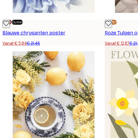
-70%
Outlet
-40%*
Blauwe chrysanten poster
Roze Tulpen o
Vanaf € 5,84
€ 21,45
Vanaf € 12,87
€ 21