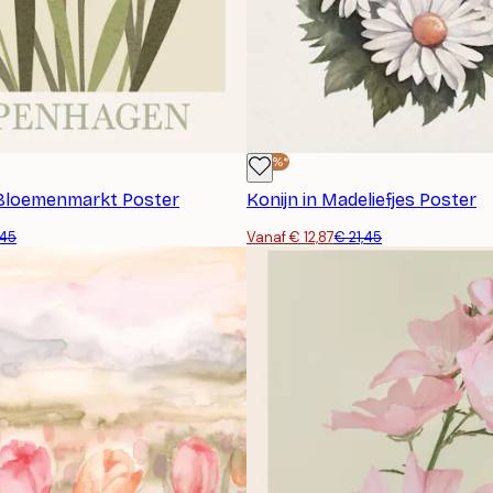
-40%*
Bloemenmarkt Poster
Konijn in Madeliefjes Poster
,45
Vanaf € 12,87
€ 21,45