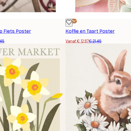
-40%*
p Fiets Poster
Koffie en Taart Poster
,45
Vanaf € 12,87
€ 21,45