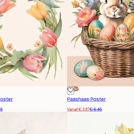
-40%*
Poster
Paashaas Poster
45
Vanaf € 3,87
€ 6,45