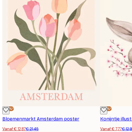
-40%*
-40%*
Bloemenmarkt Amsterdam poster
Konijntje illus
Vanaf € 12,87
€ 21,45
Vanaf € 7,77
€ 12,