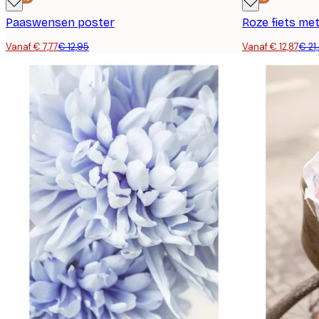
Paaswensen poster
Roze fiets me
Vanaf € 7,77
€ 12,95
Vanaf € 12,87
€ 21