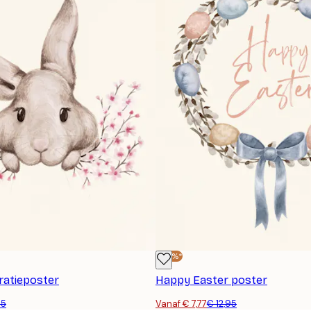
-40%*
tratieposter
Happy Easter poster
95
Vanaf € 7,77
€ 12,95