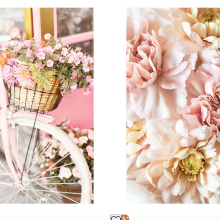
-40%*