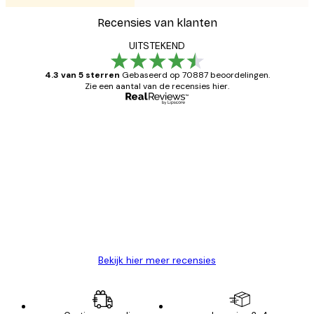
Recensies van klanten
UITSTEKEND
4.3 van 5 sterren
Gebaseerd op 70887 beoordelingen.
Zie een aantal van de recensies hier.
Geverifieerde koper
Recensies
van
Zeer tevreden
klanten
26 mei
Brenda W
Bekijk hier meer recensies