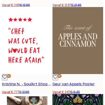
Vanaf € 3,88
€ 12,95
Vanaf € 12,87
€ 21,45
-40%*
-40%*
Kristina N. - SoulArt Shop - Houdt van de Schattige Chef Poster
Geur van Appels Poster
Vanaf € 7,77
€ 12,95
Vanaf € 3,87
€ 6,45