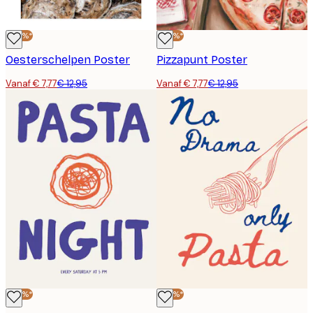
-40%*
-40%*
Oesterschelpen Poster
Pizzapunt Poster
Vanaf € 7,77
€ 12,95
Vanaf € 7,77
€ 12,95
-40%*
-40%*