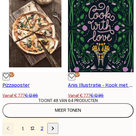
-40%*
-40%*
Pizzaposter
Anis Illustratie - Kook met Liefde Poster
Vanaf € 7,77
€ 12,95
Vanaf € 7,77
€ 12,95
TOONT 48 VAN 64 PRODUCTEN
MEER TONEN
2
1