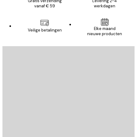
Gratis verzending
Levering 2-4
vanaf € 59
werkdagen
Elke maand
Veilige betalingen
nieuwe producten
E-mail
VERSTUUR
Store
Poster Store
Klantenservice