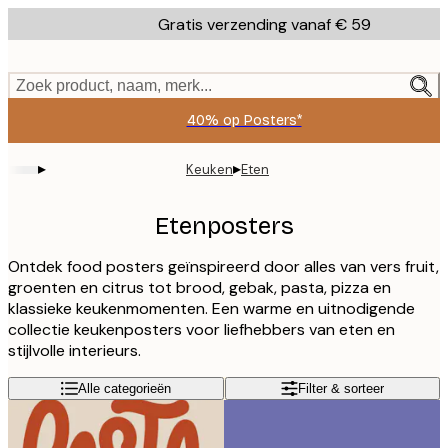
Skip
Gratis verzending vanaf € 59
to
main
content.
Zoek product, naam, merk...
40% op Posters*
▸
▸
Keuken
Eten
Etenposters
Ontdek food posters geïnspireerd door alles van vers fruit,
groenten en citrus tot brood, gebak, pasta, pizza en
klassieke keukenmomenten. Een warme en uitnodigende
collectie keukenposters voor liefhebbers van eten en
stijlvolle interieurs.
Alle categorieën
Filter & sorteer