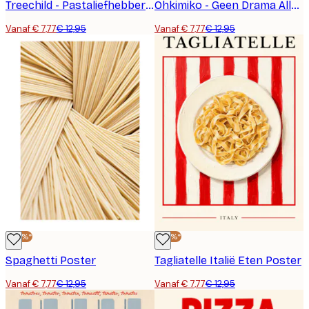
Treechild - Pastaliefhebbers Verenig je! Poster
Ohkimiko - Geen Drama Alleen Pasta Poster
Vanaf € 7,77
€ 12,95
Vanaf € 7,77
€ 12,95
-40%*
-40%*
Spaghetti Poster
Tagliatelle Italië Eten Poster
Vanaf € 7,77
€ 12,95
Vanaf € 7,77
€ 12,95