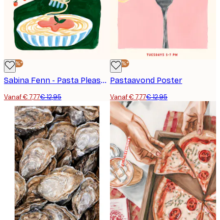
-40%*
-40%*
Sabina Fenn - Pasta Please Poster
Pastaavond Poster
Vanaf € 7,77
€ 12,95
Vanaf € 7,77
€ 12,95