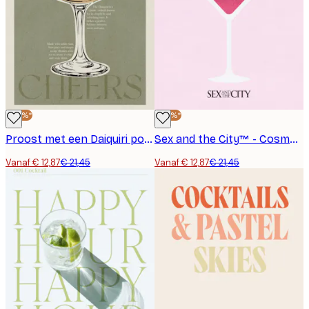
-40%*
-40%*
Proost met een Daiquiri poster
Sex and the City™ - Cosmopolitan Poster
Vanaf € 12,87
€ 21,45
Vanaf € 12,87
€ 21,45