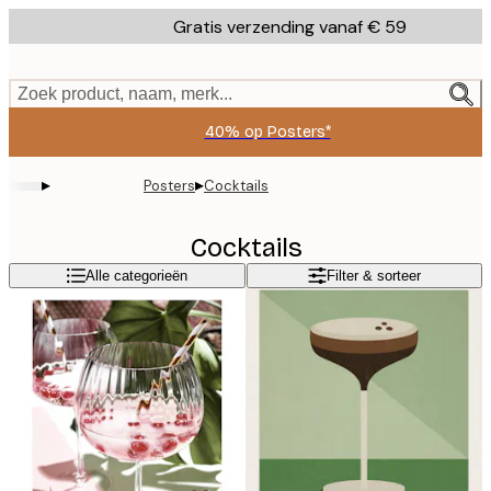
Skip
Gratis verzending vanaf € 59
to
main
content.
Zoek product, naam, merk...
40% op Posters*
▸
▸
Posters
Cocktails
Cocktails
Alle categorieën
Filter & sorteer