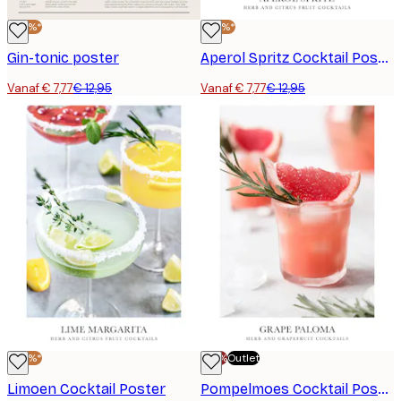
-40%*
-40%*
Gin-tonic poster
Aperol Spritz Cocktail Poster
Vanaf € 7,77
€ 12,95
Vanaf € 7,77
€ 12,95
-40%*
-70%
Outlet
Limoen Cocktail Poster
Pompelmoes Cocktail Poster