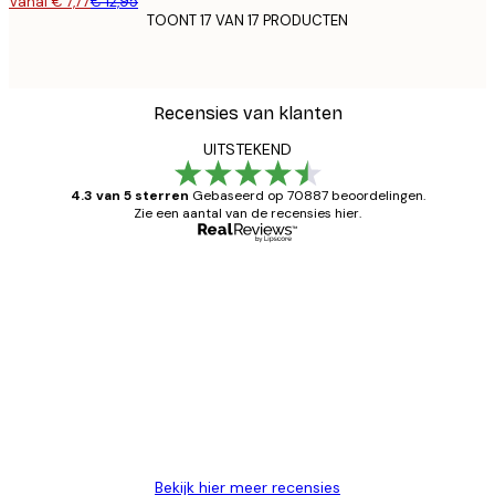
Vanaf € 7,77
€ 12,95
TOONT 17 VAN 17 PRODUCTEN
Recensies van klanten
UITSTEKEND
4.3 van 5 sterren
Gebaseerd op 70887 beoordelingen.
Zie een aantal van de recensies hier.
Geverifieerde koper
Recensies
van
Zeer tevreden
klanten
26 mei
Brenda W
Bekijk hier meer recensies