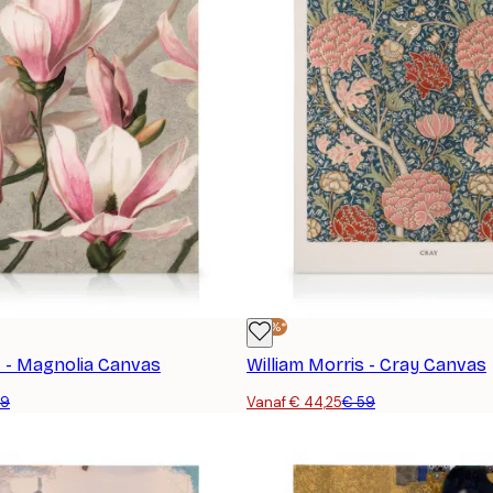
-25%*
. - Magnolia Canvas
William Morris - Cray Canvas
59
Vanaf € 44,25
€ 59