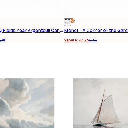
-25%*
Monet - Poppy Fields near Argenteuil Canvas
,95
Vanaf € 44,25
€ 59