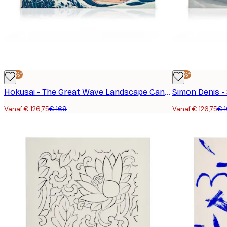
-25%*
-25%*
Hokusai - The Great Wave Landscape Canvas
Vanaf € 126,75
€ 169
Vanaf € 126,75
€ 