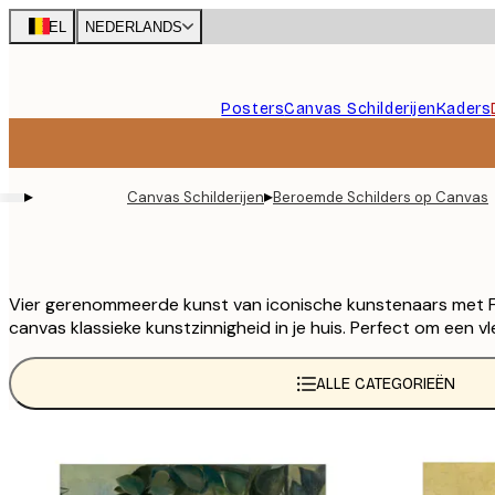
Skip
BEL
NEDERLANDS
to
main
content.
Posters
Canvas Schilderijen
Kaders
▸
▸
Canvas Schilderijen
Beroemde Schilders op Canvas
Vier gerenommeerde kunst van iconische kunstenaars met 
canvas klassieke kunstzinnigheid in je huis. Perfect om een
ALLE CATEGORIEËN