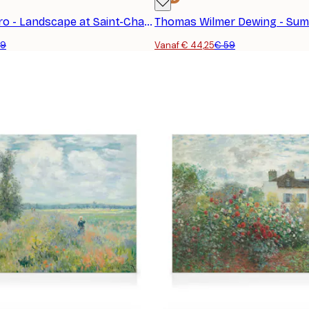
Camille Pissarro - Landscape at Saint-Charles, Near Gisors, Sunset Canvas
Thomas Wilmer Dewing - Su
59
Vanaf € 44,25
€ 59