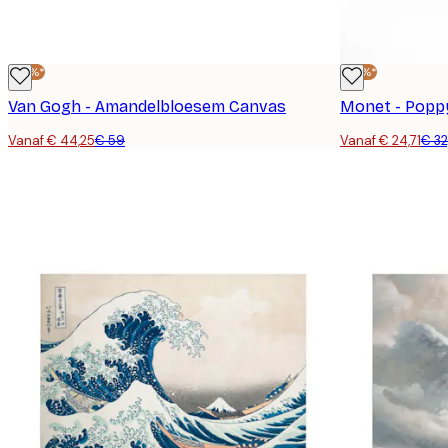
-25%*
-25%*
Van Gogh - Amandelbloesem Canvas
Vanaf € 44,25
€ 59
Vanaf € 24,71
€ 32