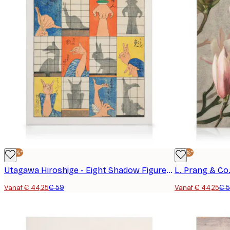
-25%*
-25%*
Utagawa Hiroshige - Eight Shadow Figures Canvas
L. Prang & Co
Vanaf € 44,25
€ 59
Vanaf € 44,25
€ 