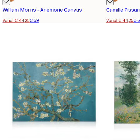
William Morris - Anemone Canvas
Vanaf € 44,25
€ 59
Vanaf € 44,25
€ 