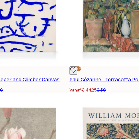
-25%*
reeper and Climber Canvas
59
Vanaf € 44,25
€ 59