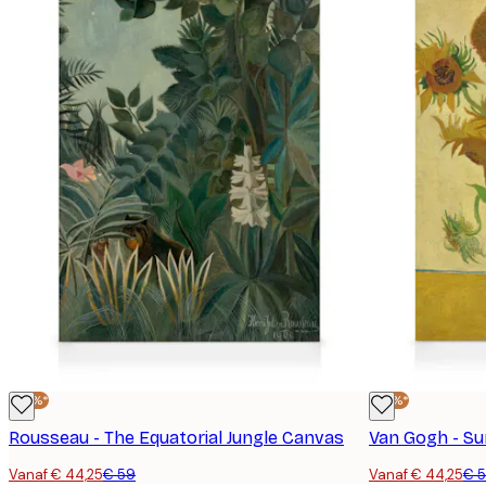
-25%*
-25%*
Rousseau - The Equatorial Jungle Canvas
Van Gogh - S
Vanaf € 44,25
€ 59
Vanaf € 44,25
€ 