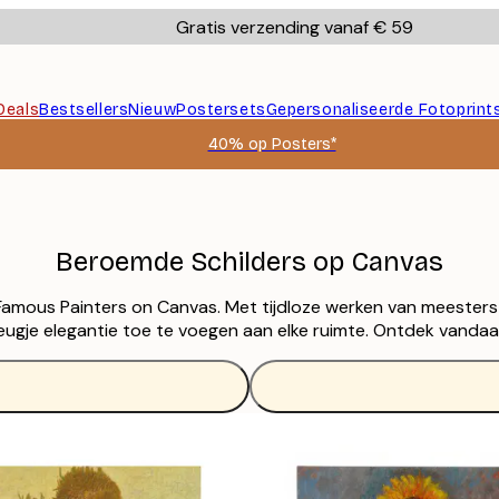
Gratis verzending vanaf € 59
Deals
Bestsellers
Nieuw
Postersets
Gepersonaliseerde Fotoprint
40% op Posters*
Beroemde Schilders op Canvas
Famous Painters on Canvas. Met tijdloze werken van meeste
 vleugje elegantie toe te voegen aan elke ruimte. Ontdek vand