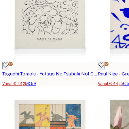
-25%*
-25%*
Taguchi Tomoki - Yatsuo No Tsubaki No1 Canvas
Paul Klee - C
Vanaf € 44,25
€ 59
Vanaf € 44,25
€ 