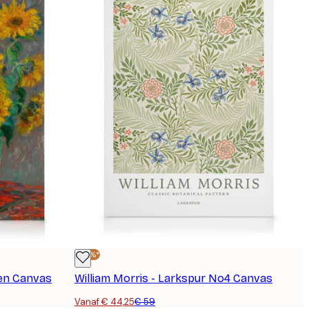
-25%*
en Canvas
William Morris - Larkspur No4 Canvas
Vanaf € 44,25
€ 59