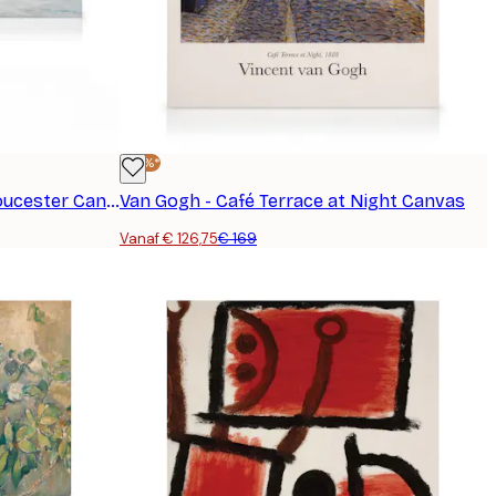
-25%*
Winslow Homer - Zeilen bij Gloucester Canvas
Van Gogh - Café Terrace at Night Canvas
Vanaf € 126,75
€ 169