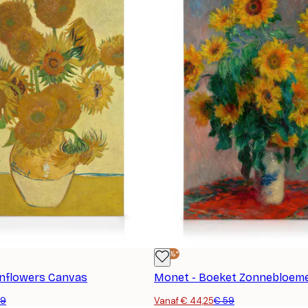
-25%*
unflowers Canvas
Monet - Boeket Zonnebloem
59
Vanaf € 44,25
€ 59