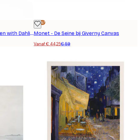
-25%*
Monet - A Corner of the Garden with Dahlias Canvas
Monet - De Seine bij Giverny Canvas
Vanaf € 44,25
€ 59