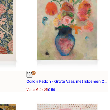
-25%*
Odilon Redon - Grote Vaas met Bloemen Canvas
Vanaf € 44,25
€ 59