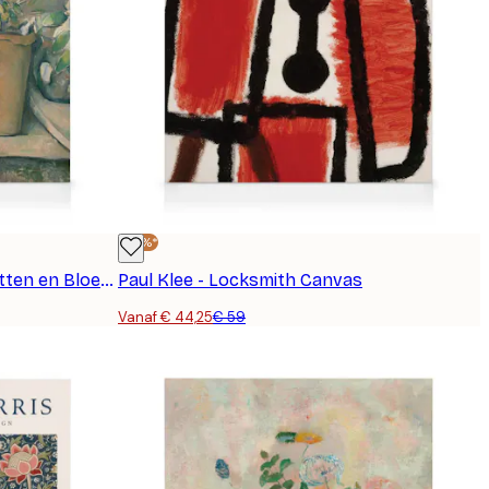
-25%*
Paul Cézanne - Terracotta Potten en Bloemen Canvas
Paul Klee - Locksmith Canvas
Vanaf € 44,25
€ 59