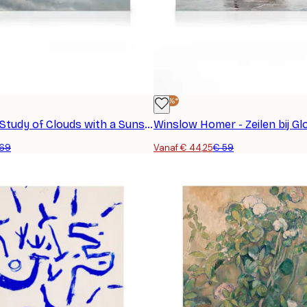
-25%*
Simon Denis - Study of Clouds with a Sunset near Rome Canvas
169
Vanaf € 44,25
€ 59