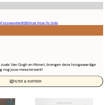
s
Fotowanden
B2B
Onze How-To Gids
rs zoals Van Gogh en Monet, brengen deze hoogwaardige
aag nog jouw meesterwerk!
FILTER & SORTEER