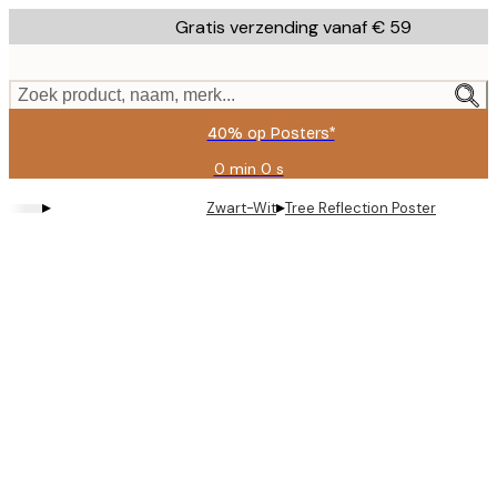
Skip
Gratis verzending vanaf € 59
to
main
content.
Zoek product, naam, merk...
40% op Posters*
0 min
0 s
Geldig
tot:
▸
▸
Zwart-Wit
Tree Reflection Poster
2026-
08-
09