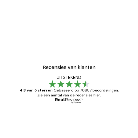
Recensies van klanten
UITSTEKEND
4.3 van 5 sterren
Gebaseerd op 70887 beoordelingen.
Zie een aantal van de recensies hier.
Geverifieerde koper
Recensies
van
Zeer tevreden
klanten