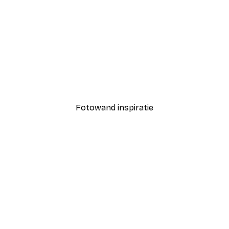
-40%*
Lighthouse Poster
Vanaf € 7,77
€ 12,95
Fotowand inspiratie