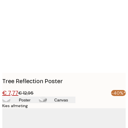
Product
images
Tree Reflection Poster
€ 7,77
€ 12,95
-40%*
Poster
Canvas
Kies afmeting