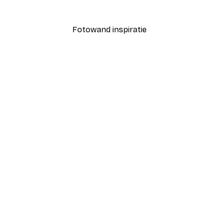
Vanaf € 7,77
€ 12,95
Fotowand inspiratie