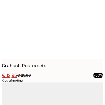
Product
images
Grafisch Postersets
€ 12,95
€ 25,90
-50%
Kies afmeting