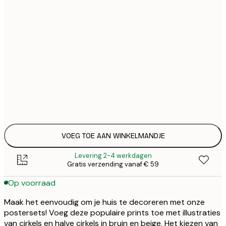
€ 
21x30 cm
€
€ 
30x40 cm
€
€ 
40x50 cm
€
€ 
50x70 cm
€
€ 
70x100 cm
€
VOEG TOE AAN WINKELMANDJE
Levering 2-4 werkdagen
Gratis verzending vanaf € 59
Op voorraad
Maak het eenvoudig om je huis te decoreren met onze
postersets! Voeg deze populaire prints toe met illustraties
van cirkels en halve cirkels in bruin en beige. Het kiezen van