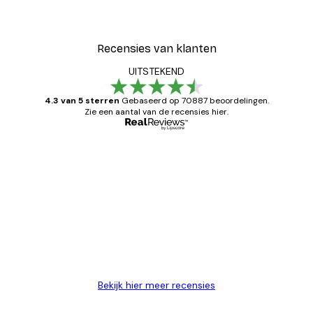
Recensies van klanten
UITSTEKEND
4.3 van 5 sterren
Gebaseerd op 70887 beoordelingen.
Zie een aantal van de recensies hier.
Geverifieerde koper
Recensies
van
Zeer tevreden
klanten
26 mei
Brenda W
Bekijk hier meer recensies