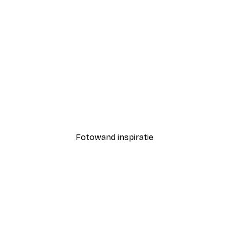
-40%*
 Poster
Brug naar het Strand Pos
Vanaf € 7,77
€ 12,95
Fotowand inspiratie