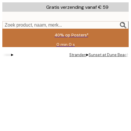
Skip
Gratis verzending vanaf € 59
to
main
content.
Zoek product, naam, merk...
40% op Posters*
0 min
0 s
Geldig
tot:
▸
▸
Stranden
Sunset at Dune Beach 
2026-
08-
09