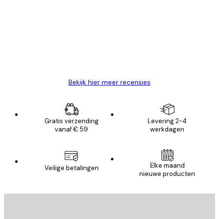
van
Zeer tevreden
klanten
26 mei
Brenda W
Bekijk hier meer recensies
Gratis verzending
Levering 2-4
vanaf € 59
werkdagen
Elke maand
Veilige betalingen
nieuwe producten