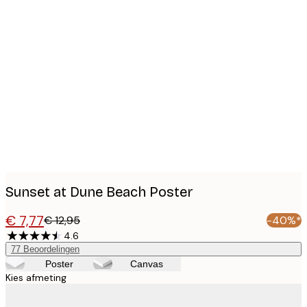
Product
images
Sunset at Dune Beach Poster
€ 7,77
€ 12,95
-40%*
4.6
77
Beoordelingen
Poster
Canvas
Kies afmeting