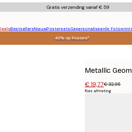
Gratis verzending vanaf € 59
Deals
Bestsellers
Nieuw
Postersets
Gepersonaliseerde Fotoprint
40% op Posters*
Metallic Geom
€ 19,77
€ 32,95
Kies afmeting