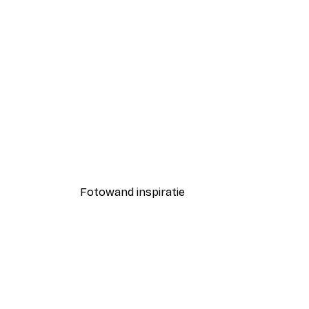
-40%*
Strand Gras Poster
Vanaf € 7,77
€ 12,95
Fotowand inspiratie