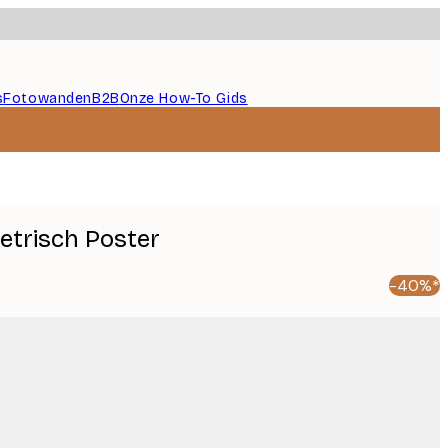
s
Fotowanden
B2B
Onze How-To Gids
etrisch Poster
-40%*