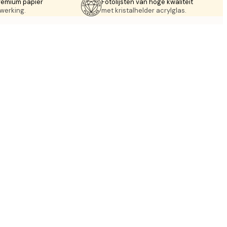
remium papier
Fotolijsten van hoge kwaliteit
werking.
met kristalhelder acrylglas.