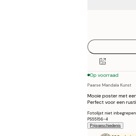
Frame
21x30 cm
options
30x40 cm
40x50 cm
50x70 cm
Op voorraad
70x100 cm
Paarse Mandala Kunst
100x150 cm
Mooie poster met ee
Perfect voor een rusti
Fotolijst niet inbegrepen
PS55156-4
Prijsgeschiedenis