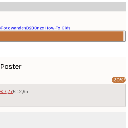
s
Fotowanden
B2B
Onze How-To Gids
 Poster
-30%*
|
€ 7,77
€ 12,95