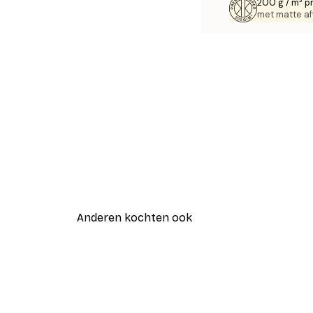
200 g / m² p
met matte af
Anderen kochten ook