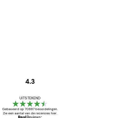
4.3
Recensies
van
Zeer tevreden
UITSTEKEND
klanten
Gebaseerd op 70887 beoordelingen.
Zie een aantal van de recensies hier.
26 mei