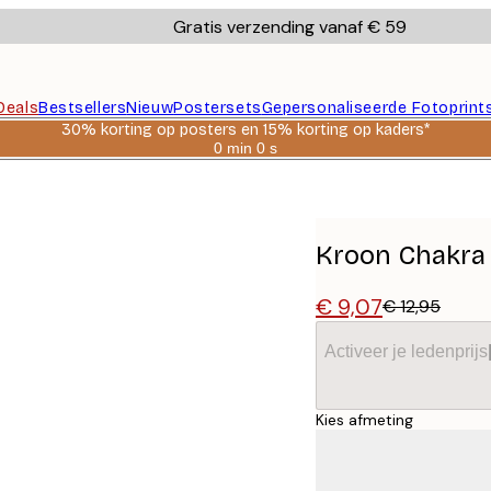
Gratis verzending vanaf € 59
Deals
Bestsellers
Nieuw
Postersets
Gepersonaliseerde Fotoprint
30% korting op posters en 15% korting op kaders*
0 min
0 s
Geldig
tot:
2026-
08-
06
Kroon Chakra
€ 9,07
€ 12,95
Activeer je ledenprijs
Kies afmeting