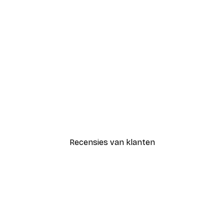
-30%*
Strand Gras Poster
Vanaf € 9,07
€ 12,95
Recensies van klanten