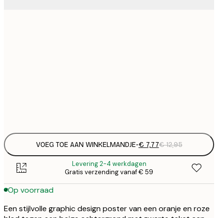
€
21x30 cm
€
€ 
30x40 cm
€
€ 
50x70 cm
€
Frame
options
VOEG TOE AAN WINKELMANDJE
-
€ 7,77
€ 12,95
Levering 2-4 werkdagen
Gratis verzending vanaf € 59
Op voorraad
Een stijlvolle graphic design poster van een oranje en roze