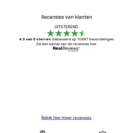
Vanaf € 7,77
€ 12,95
Recensies van klanten
UITSTEKEND
4.3 van 5 sterren
Gebaseerd op 70887 beoordelingen.
Zie een aantal van de recensies hier.
Geverifieerde koper
Recensies
van
Zeer tevreden
klanten
26 mei
Brenda W
Bekijk hier meer recensies