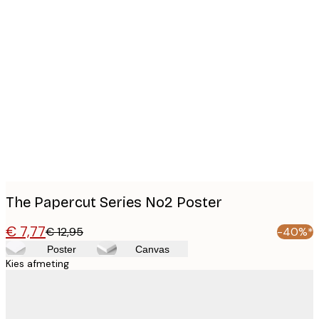
Product
images
The Papercut Series No2 Poster
€ 7,77
€ 12,95
-40%*
Poster
Canvas
Kies afmeting