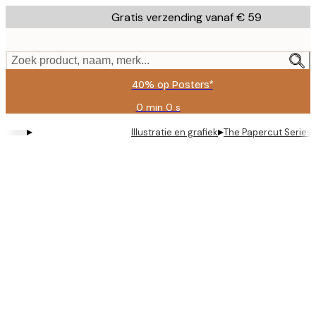
Skip
Gratis verzending vanaf € 59
to
main
content.
Zoek product, naam, merk...
40% op Posters*
0 min
0 s
Geldig
tot:
▸
▸
Illustratie en grafiek
The Papercut Series 
2026-
08-
09