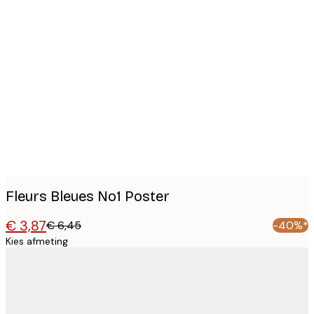
Product
images
Fleurs Bleues No1 Poster
€ 3,87
€ 6,45
-40%*
Kies afmeting