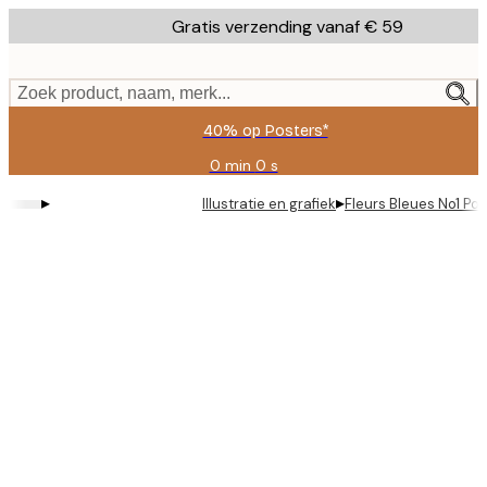
Skip
Gratis verzending vanaf € 59
to
main
content.
Zoek product, naam, merk...
40% op Posters*
0 min
0 s
Geldig
tot:
▸
▸
Illustratie en grafiek
Fleurs Bleues No1 Pos
2026-
08-
09