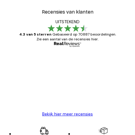
Recensies van klanten
UITSTEKEND
4.3 van 5 sterren
Gebaseerd op 70887 beoordelingen.
Zie een aantal van de recensies hier.
Geverifieerde koper
Recensies
van
Zeer tevreden
klanten
26 mei
Brenda W
Bekijk hier meer recensies