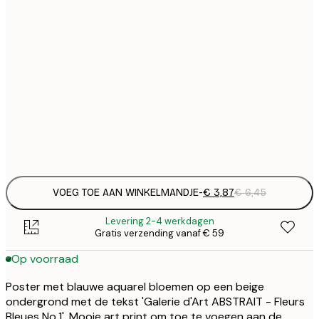
€
13x18 cm
€
21x30 cm
€
€ 
30x40 cm
€
Frame
options
VOEG TOE AAN WINKELMANDJE
-
€ 3,87
€ 6,45
Levering 2-4 werkdagen
Gratis verzending vanaf € 59
Op voorraad
Poster met blauwe aquarel bloemen op een beige
ondergrond met de tekst 'Galerie d'Art ABSTRAIT - Fleurs
Bleues No.1'. Mooie art print om toe te voegen aan de