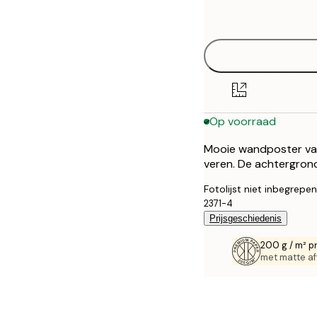
options
50x70 cm
Op voorraad
Mooie wandposter van 
veren. De achtergrond
Fotolijst niet inbegrepen
2371-4
Prijsgeschiedenis
200 g / m² p
met matte af