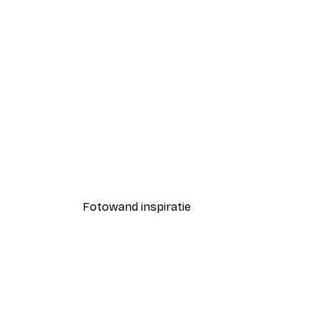
-40%*
Strand Gras Poster
Vanaf € 7,77
€ 12,95
Fotowand inspiratie