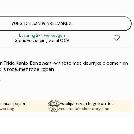
€
€ 
€
VOEG TOE AAN WINKELMANDJE
Levering 2-4 werkdagen
Gratis verzending vanaf € 59
Frida Kahlo. Een zwart-wit foto met kleurrijke bloemen en
 is roze, met rode lippen.
.
remium papier
Fotolijsten van hoge kwaliteit
werking.
met kristalhelder acrylglas.