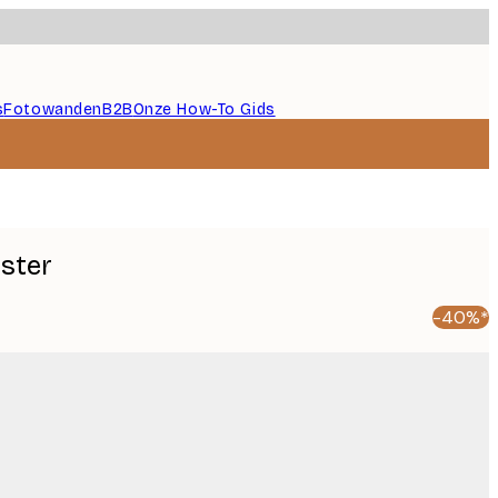
s
Fotowanden
B2B
Onze How-To Gids
oster
-40%*