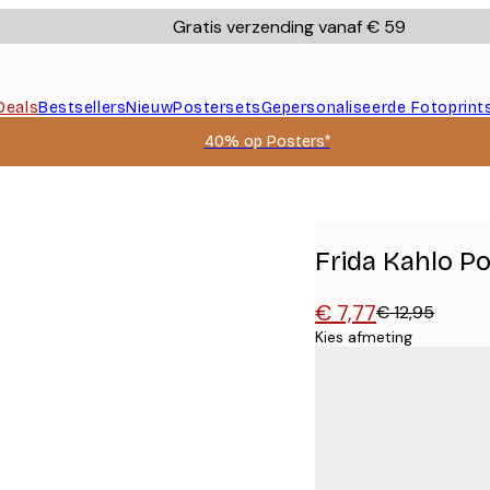
Gratis verzending vanaf € 59
Deals
Bestsellers
Nieuw
Postersets
Gepersonaliseerde Fotoprint
40% op Posters*
Frida Kahlo P
€ 7,77
€ 12,95
Kies afmeting