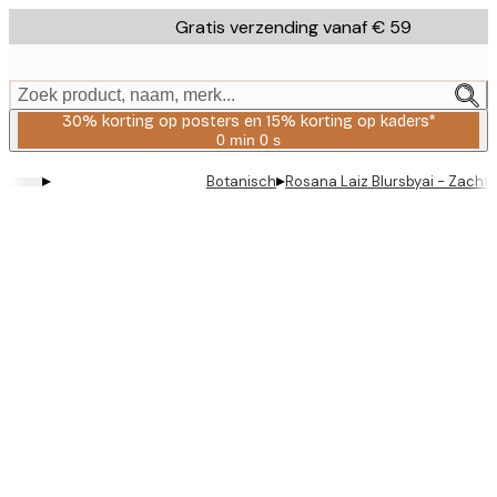
Skip
Gratis verzending vanaf € 59
to
main
content.
Zoek product, naam, merk...
30% korting op posters en 15% korting op kaders*
0 min
0 s
Geldig
tot:
▸
▸
Botanisch
Rosana Laiz Blursbyai - Zacht
2026-
08-
06