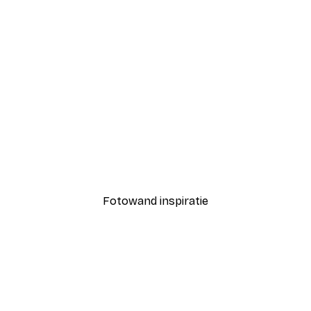
-30%*
dschap Poster
Vanaf € 9,07
€ 12,95
Fotowand inspiratie