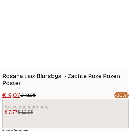
Product
images
Rosana Laiz Blursbyai - Zachte Roze Rozen
Poster
€ 9,07
€ 12,95
-30%*
Activeer je ledenprijs
€ 7,77
€ 12,95
Kies afmeting