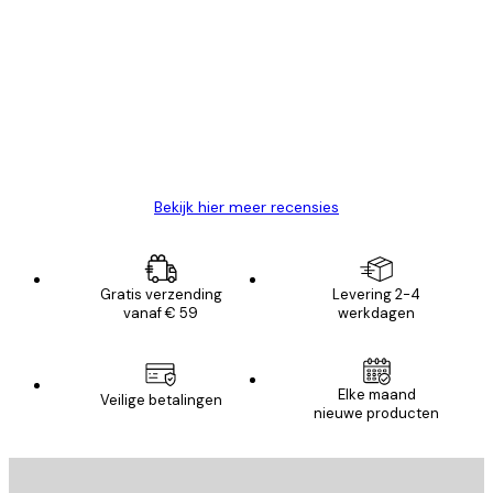
Recensies
van
Zeer tevreden
klanten
26 mei
Brenda W
Bekijk hier meer recensies
Gratis verzending
Levering 2-4
vanaf € 59
werkdagen
Elke maand
Veilige betalingen
nieuwe producten