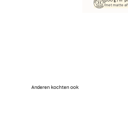
200 g / m² p
met matte af
Anderen kochten ook