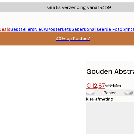
Gratis verzending vanaf € 59
Deals
Bestsellers
Nieuw
Postersets
Gepersonaliseerde Fotoprint
40% op Posters*
Gouden Abstra
€ 12,87
€ 21,45
Poster
Kies afmeting