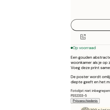
Frame
21x30 cm
options
30x40 cm
50x70 cm
Op voorraad
Een gouden abstracte 
woonkamer als je op z
Voeg deze print samen
De poster wordt omlij
diepte geeft en het m
Fotolijst niet inbegrepen
PS52333-5
Prijsgeschiedenis