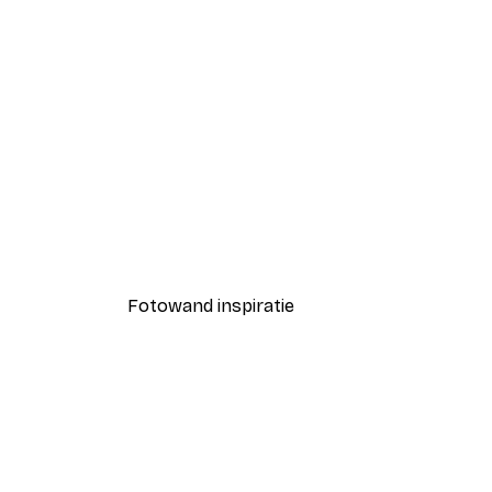
-40%*
Bloeiend groene poster
Vanaf € 12,87
€ 21,45
Fotowand inspiratie