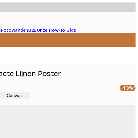
s
Fotowanden
B2B
Onze How-To Gids
cte Lijnen Poster
-40%*
Canvas