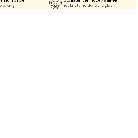
remium papier
Fotolijsten van hoge kwaliteit
werking.
met kristalhelder acrylglas.