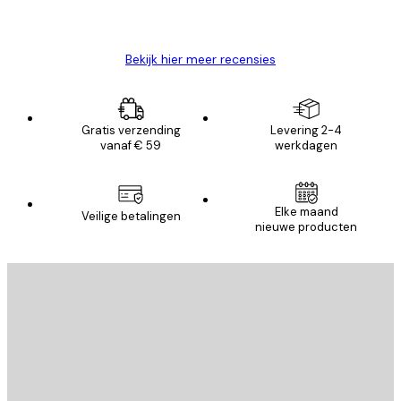
26 mei
Brenda W
Bekijk hier meer recensies
Gratis verzending
Levering 2-4
vanaf € 59
werkdagen
E-mail
Elke maand
Veilige betalingen
nieuwe producten
AANMELDEN
Privacy beleid
E-mail
VERSTUUR