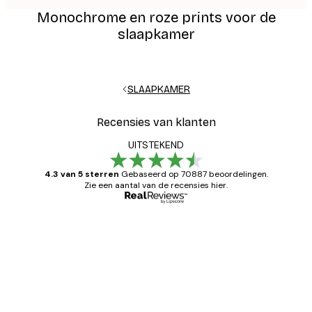
Monochrome en roze prints voor de
slaapkamer
SLAAPKAMER
Recensies van klanten
UITSTEKEND
4.3 van 5 sterren
Gebaseerd op 70887 beoordelingen.
Zie een aantal van de recensies hier.
Geverifieerde koper
Recensies
van
Zeer tevreden
klanten