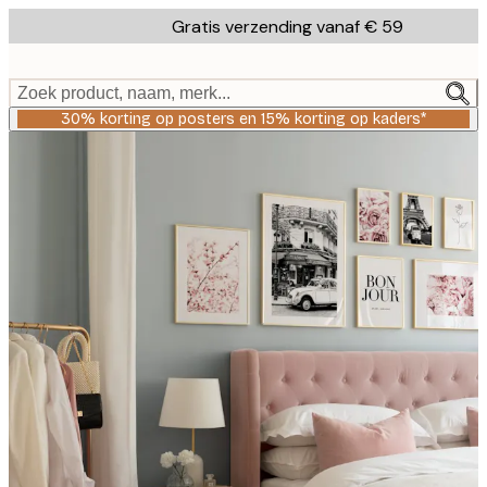
Skip
Gratis verzending vanaf € 59
to
main
content.
Zoek product, naam, merk...
30% korting op posters en 15% korting op kaders*