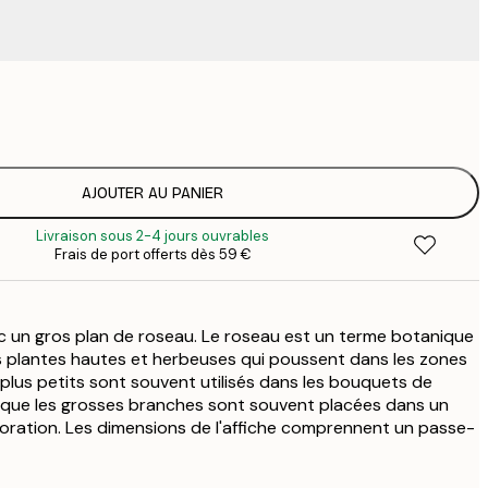
9
1
15
2
19
AJOUTER AU PANIER
2
Livraison sous 2-4 jours ouvrables
19
Frais de port offerts dès 59 €
2
23
3
c un gros plan de roseau. Le roseau est un terme botanique
30
4
s plantes hautes et herbeuses qui poussent dans les zones
plus petits sont souvent utilisés dans les bouquets de
s que les grosses branches sont souvent placées dans un
ration. Les dimensions de l'affiche comprennent un passe-