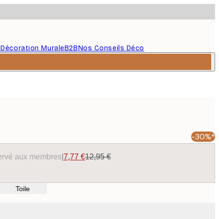
s
Décoration Murale
B2B
Nos Conseils Déco
-30%*
éservé aux membres
|
7,77 €
12,95 €
Toile