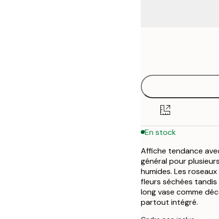
Frame
21x30 cm
options
30x40 cm
40x50 cm
50x50 cm
En stock
50x70 cm
Affiche tendance ave
70x100 cm
général pour plusieur
humides. Les roseaux 
fleurs séchées tandi
long vase comme déco
partout intégré.