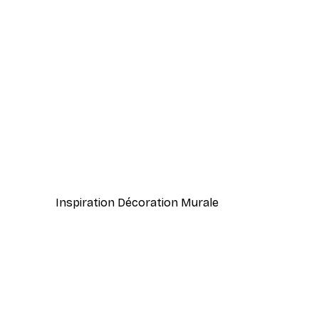
-30%*
Roseaux Beiges Poster
À partir de 9,07 €
12,95 €
Inspiration Décoration Murale