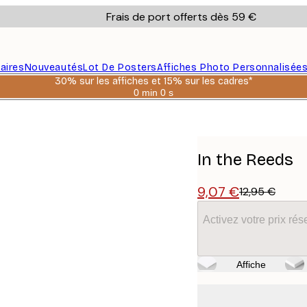
Frais de port offerts dès 59 €
aires
Nouveautés
Lot De Posters
Affiches Photo Personnalisée
30% sur les affiches et 15% sur les cadres*
0 min
0 s
Valable
jusqu'au
:
2026-
08-
06
In the Reeds
9,07 €
12,95 €
Activez votre prix r
Affiche