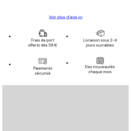
Christelle K
Voir plus d’avis ici
Frais de port
Livraison sous 2-4
offerts dès 59 €
jours ouvrables
Email
Des nouveautés
Paiements
chaque mois
sécurisé
S'INSCRIRE
politique de confidentialité
Email