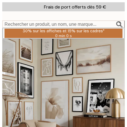
Skip
Frais de port offerts dès 59 €
to
main
content.
Rechercher un produit, un nom, une marque...
30% sur les affiches et 15% sur les cadres*
0 min
0 s
Valable
jusqu'au
:
2026-
08-
06