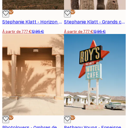
-40%*
-40%*
Stephanie Klatt - Horizon de montagne aride Poster
Stephanie Klatt - Grands cactus saguaro Poster
À partir de 7,77 €
12,95 €
À partir de 7,77 €
12,95 €
-40%*
-40%*
Photolovers - Ombres de palmiers dans le désert Poster
Bethany Young - Enseigne de Motel du Désert Vintage Poster