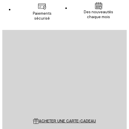
Des nouveautés
Paiements
chaque mois
sécurisé
Email
ENVOYER
Store
Poster Store
Service Client
ACHETER UNE CARTE-CADEAU