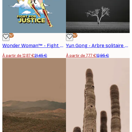
-40%*
-40%*
Wonder Woman™ - Fight For Justice Affiche
Yun Gong - Arbre solitaire dans les dunes du désert Poster
À partir de 12,87 €
21,45 €
À partir de 7,77 €
12,95 €