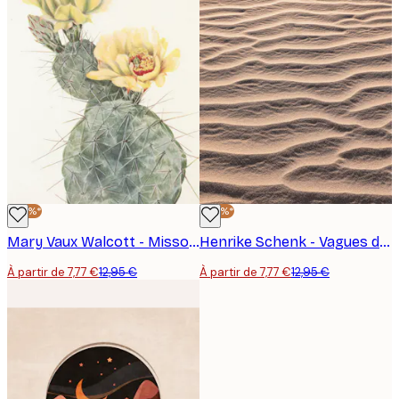
-40%*
-40%*
Mary Vaux Walcott - Missouri Prickly Pear Tiré de North American Wildflowers (1925) par Mary Vaux Walcott. Poster
Henrike Schenk - Vagues de sable doré Poster
À partir de 7,77 €
12,95 €
À partir de 7,77 €
12,95 €