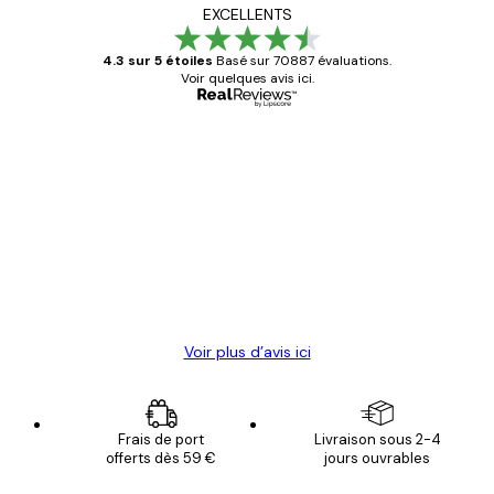
EXCELLENTS
4.3 sur 5 étoiles
Basé sur 70887 évaluations.
Voir quelques avis ici.
Acheteur vérifié
Avis
des
Satisfaite !
clients
4 juin
Christelle K
Voir plus d’avis ici
Frais de port
Livraison sous 2-4
offerts dès 59 €
jours ouvrables