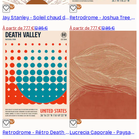
-40%*
-40%*
Jay Stanley - Soleil chaud du désert Poster
Retrodrome - Joshua Tree Rétro Désert Poster
À partir de 7,77 €
12,95 €
À partir de 7,77 €
12,95 €
-40%*
-40%*
Retrodrome - Rétro Death Valley Désert Poster
Lucrecia Caporale - Paysage désertique terracotta Poster