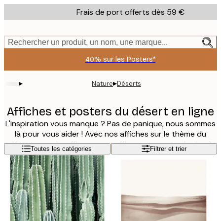
Skip
Frais de port offerts dès 59 €
to
main
content.
Rechercher un produit, un nom, une marque...
40% sur les Posters*
▸
▸
Nature
Déserts
Affiches et posters du désert en ligne
L'inspiration vous manque ? Pas de panique, nous sommes
là pour vous aider ! Avec nos affiches sur le thème du
désert, vous insufflerez un souffle nouveau et saharien à
Lire la suite
Toutes les catégories
Filtrer et trier
votre intérieur. Dénichez parmi nos photos, illustrations et
arts graphiques l'affiche de désert que vous préférez et
qui aura la chance d'être exposée chez vous !