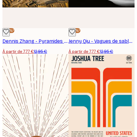
-40%*
-40%*
Dennis Zhang - Pyramides antiques de Gizeh Poster
Jenny Qiu - Vagues de sable du désert Poster
À partir de 7,77 €
12,95 €
À partir de 7,77 €
12,95 €