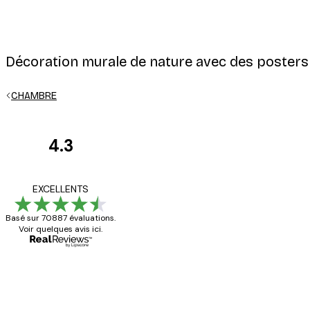
Décoration murale de nature avec des posters
CHAMBRE
4.3
Avis
des
Satisfaite !
EXCELLENTS
clients
Basé sur 70887 évaluations.
Voir quelques avis ici.
4 juin
Christelle K