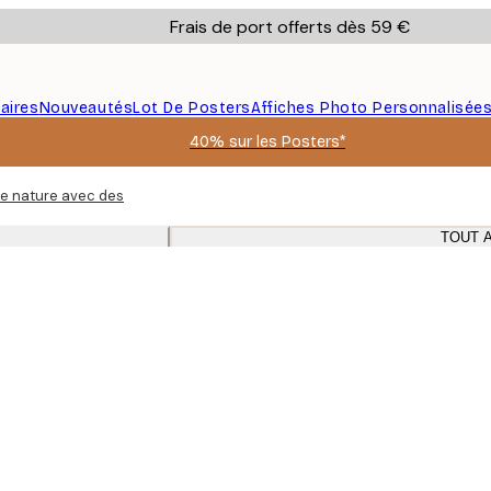
Frais de port offerts dès 59 €
aires
Nouveautés
Lot De Posters
Affiches Photo Personnalisée
40% sur les Posters*
e nature avec des posters et affiches beiges dans des cadres en chêne
TOUT 