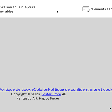
ivraison sous 2-4 jours
Paiements séc
uvrables
Poster Store
Politique de cookie
Colofon
Politique de confidentialité et coo
Copyright ©
2026
,
Poster Store
AB
Fantastic Art. Happy Prices.