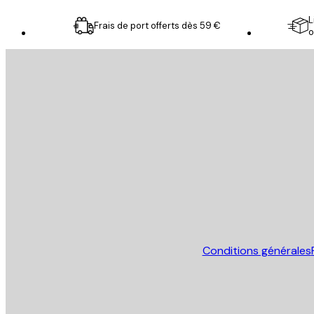
L
Frais de port offerts dès 59 €
o
Email
ENVOYER
Store
Conditions générales