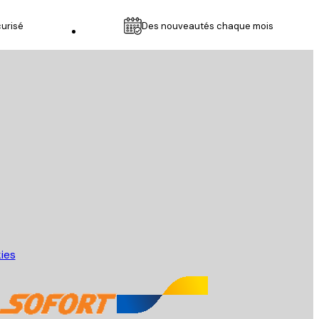
urisé
Des nouveautés chaque mois
Service Client
kies