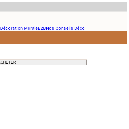
s
Décoration Murale
B2B
Nos Conseils Déco
 pour la chambre
ACHETER