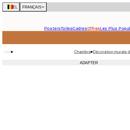
Skip
BEL
FRANÇAIS
to
main
content.
Posters
Toiles
Cadres
Offres
Les Plus Popul
▸
▸
Chambre
Décoration murale d
ADAPTER