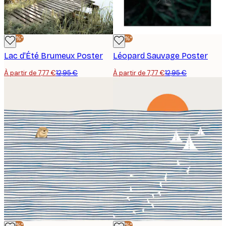
-40%*
-40%*
Lac d'Été Brumeux Poster
Léopard Sauvage Poster
À partir de 7,77 €
12,95 €
À partir de 7,77 €
12,95 €
-40%*
-40%*