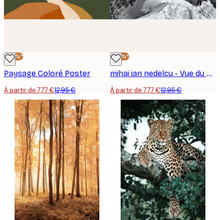
-40%*
-40%*
Paysage Coloré Poster
mihai ian nedelcu - Vue du sommet alpin Poster
À partir de 7,77 €
12,95 €
À partir de 7,77 €
12,95 €