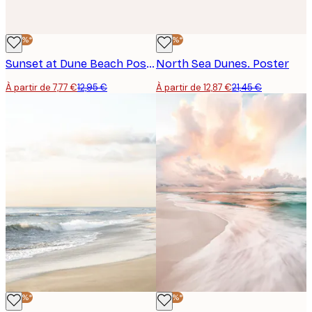
-40%*
-40%*
Sunset at Dune Beach Poster
North Sea Dunes. Poster
À partir de 7,77 €
12,95 €
À partir de 12,87 €
21,45 €
-40%*
-40%*