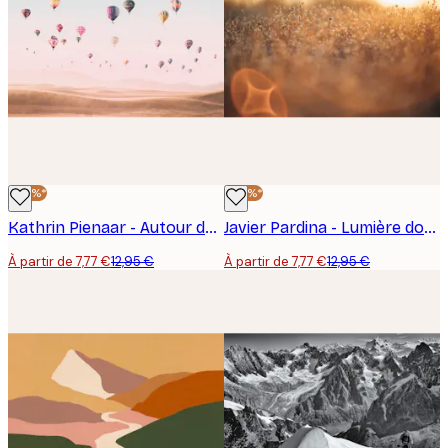
-40%*
-40%*
Kathrin Pienaar - Autour du monde Poster
Javier Pardina - Lumière dorée de prairie Poster
À partir de 7,77 €
12,95 €
À partir de 7,77 €
12,95 €