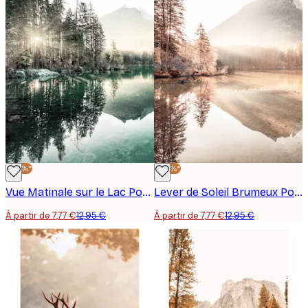
-40%*
-40%*
Vue Matinale sur le Lac Poster
Lever de Soleil Brumeux Poster
À partir de 7,77 €
12,95 €
À partir de 7,77 €
12,95 €