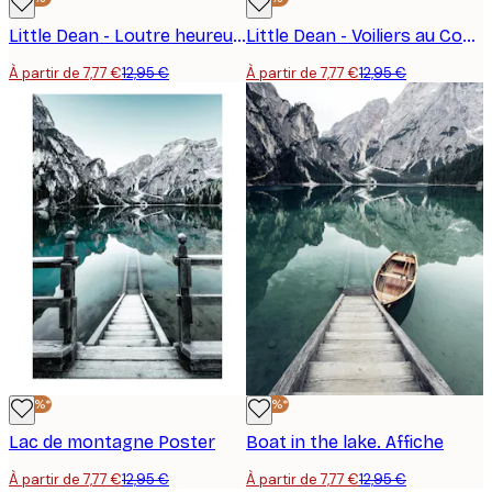
Little Dean - Loutre heureuse à rayures Poster
Little Dean - Voiliers au Coucher de Soleil Océan Poster
À partir de 7,77 €
12,95 €
À partir de 7,77 €
12,95 €
-40%*
-40%*
Lac de montagne Poster
Boat in the lake. Affiche
À partir de 7,77 €
12,95 €
À partir de 7,77 €
12,95 €