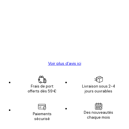
Acheteur vérifié
Avis
des
Satisfaite !
clients
4 juin
Christelle K
Voir plus d’avis ici
Frais de port
Livraison sous 2-4
offerts dès 59 €
jours ouvrables
Des nouveautés
Paiements
chaque mois
sécurisé