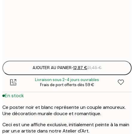
12
30x40 cm
2
19
50x70 cm
3
Frame
options
AJOUTER AU PANIER
-
12,87 €
21,45 €
Livraison sous 2-4 jours ouvrables
Frais de port offerts dès 59 €
En stock
Ce poster noir et blanc représente un couple amoureux.
Une décoration murale douce et romantique.
Ceci est une affiche exclusive, initialement peinte à la main
par un.e artiste dans notre Atelier d'Art.