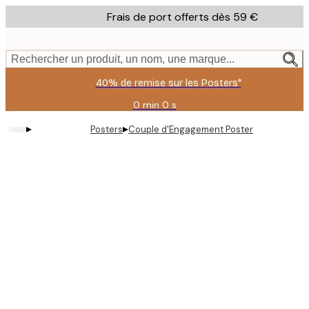
Skip
Frais de port offerts dès 59 €
to
main
content.
Rechercher un produit, un nom, une marque...
40% de remise sur les Posters*
0 min
0 s
Valable
jusqu'au
▸
▸
Posters
Couple d'Engagement Poster
:
2026-
08-
09