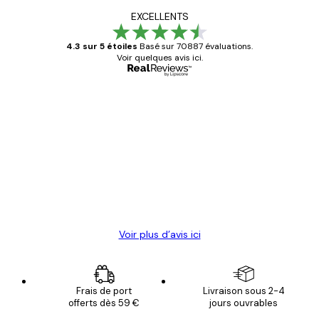
EXCELLENTS
4.3 sur 5 étoiles
Basé sur 70887 évaluations.
Voir quelques avis ici.
Acheteur vérifié
Avis
des
Satisfaite !
clients
4 juin
Christelle K
Voir plus d’avis ici
Frais de port
Livraison sous 2-4
offerts dès 59 €
jours ouvrables