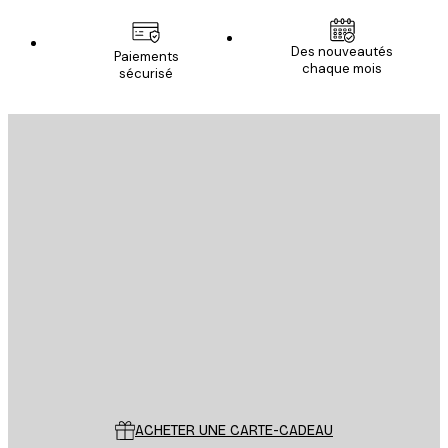
Des nouveautés
Paiements
chaque mois
sécurisé
Email
ENVOYER
Store
Poster Store
Service Client
ACHETER UNE CARTE-CADEAU