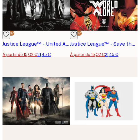
-30%*
-30%*
Justice League™ - United Affiche
Justice League™ - Save the World Affiche
À partir de 15,02 €
21,45 €
À partir de 15,02 €
21,45 €