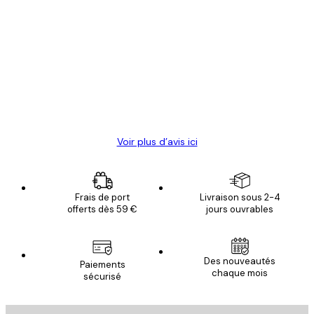
Acheteur vérifié
Avis
des
Satisfaite !
clients
4 juin
Christelle K
Voir plus d’avis ici
Frais de port
Livraison sous 2-4
offerts dès 59 €
jours ouvrables
Email
Des nouveautés
Paiements
chaque mois
sécurisé
S'INSCRIRE