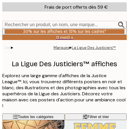
Skip
Frais de port offerts dès 59 €
to
main
content.
Rechercher un produit, un nom, une marque...
30% sur les affiches et 15% sur les cadres*
0 min
0 s
Valable
jusqu'au
▸
▸
Marques
La Ligue Des Justiciers™
:
2026-
08-
La Ligue Des Justiciers™ affiches
06
Explorez une large gamme d'affiches de la Justice
League™. Ici, vous trouverez différents posters en noir et
blanc, des illustrations et des photographies avec tous les
superhéros de la Ligue des Justiciers. Décorez votre
maison avec ces posters d'action pour une ambiance cool
!
Toutes les catégories
Filtrer et trier