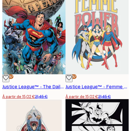
-30%*
-30%*
Justice League™ - The Daily Planet Affiche
Justice League™ - Femme Power Affiche
À partir de 15,02 €
21,45 €
À partir de 15,02 €
21,45 €