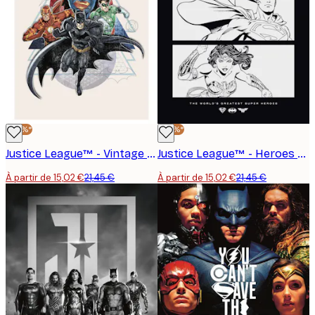
-30%*
-30%*
Justice League™ - Vintage Affiche
Justice League™ - Heroes Affiche
À partir de 15,02 €
21,45 €
À partir de 15,02 €
21,45 €